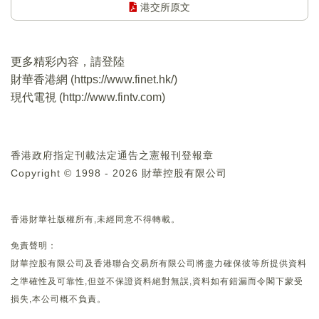
港交所原文
更多精彩內容，請登陸
財華香港網 (
https://www.finet.hk/
)
現代電視 (
http://www.fintv.com
)
香港政府指定刊載法定通告之憲報刊登報章
Copyright © 1998 - 2026 財華控股有限公司
香港財華社版權所有,未經同意不得轉載。
免責聲明：
財華控股有限公司及香港聯合交易所有限公司將盡力確保彼等所提供資料
之準確性及可靠性,但並不保證資料絕對無誤,資料如有錯漏而令閣下蒙受
損失,本公司概不負責。