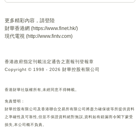
更多精彩內容，請登陸
財華香港網 (
https://www.finet.hk/
)
現代電視 (
http://www.fintv.com
)
香港政府指定刊載法定通告之憲報刊登報章
Copyright © 1998 - 2026 財華控股有限公司
香港財華社版權所有,未經同意不得轉載。
免責聲明：
財華控股有限公司及香港聯合交易所有限公司將盡力確保彼等所提供資料
之準確性及可靠性,但並不保證資料絕對無誤,資料如有錯漏而令閣下蒙受
損失,本公司概不負責。