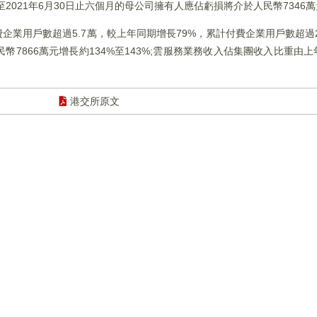
2021年6月30日止六個月的母公司擁有人應佔虧損將介於人民幣7346萬
費企業用戶數超過5.7萬，較上年同期增長79%，累計付費企業用戶數超過2
民幣7866萬元增長約134%至143%;雲服務業務收入佔集團收入比重由上
港交所原文