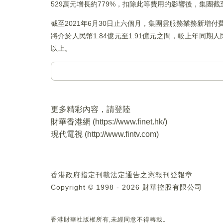
529萬元增長約779%，扣除此等費用的影響後，集團截至
截至2021年6月30日止六個月，集團雲服務業務新增付
將介於人民幣1.84億元至1.91億元之間，較上年同期人
以上。
更多精彩內容，請登陸
財華香港網 (
https://www.finet.hk/
)
現代電視 (
http://www.fintv.com
)
香港政府指定刊載法定通告之憲報刊登報章
Copyright © 1998 - 2026 財華控股有限公司
香港財華社版權所有,未經同意不得轉載。