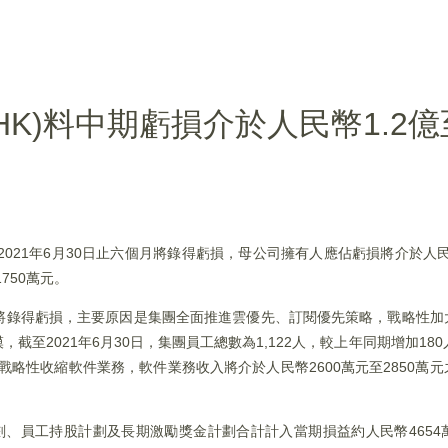
.HK)料中期虧損介於人民幣1.2億
至2021年6月30日止六個月將錄得虧損，母公司擁有人應佔虧損將介於人民幣
750萬元。
個月將錄得虧損，主要原因是集團全面推進雲優先、訂閱優先策略，戰略性
截至2021年6月30日，集團員工總數為1,122人，較上年同期增加180人
)戰略性收縮軟件業務，軟件業務收入將介於人民幣2600萬元至2850萬
分計劃、員工持股計劃及長期激勵獎金計劃合計計入當期損益約人民幣465