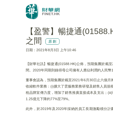
【盈警】暢捷通(01588
之間
原創
日期：2021年8月3日 上午10:46
【財華社訊】暢捷通(01588.HK)公佈，預期集團於截
間。2020年同期則錄得母公司擁有人應佔利潤約人民幣1
董事會認為，預期集團於截至2021年6月30日止六
收縮軟件業務：(i)擴大了雲服務業務研發及銷售人員規模，
稅品牌宣傳力度，增加了銷售推廣直接成本及支出；(iii
1.25億元下降約77%至79%。
此外，於2019年及2020年採納的員工長期激勵積