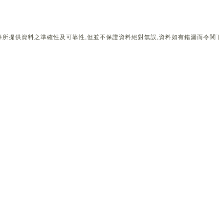
所提供資料之準確性及可靠性,但並不保證資料絕對無誤,資料如有錯漏而令閣