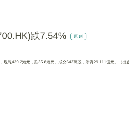
.HK)跌7.54%
原創
%，現報439.2港元，跌35.8港元。成交643萬股，涉資29.111億元。（出處：