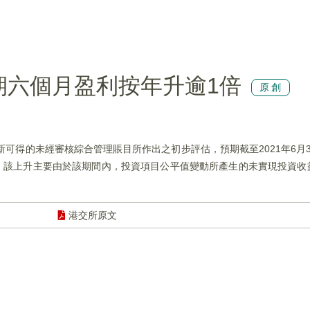
)預期六個月盈利按年升逾1倍
原創
團最新可得的未經審核綜合管理賬目所作出之初步評估，預期截至2021年6月
0%。該上升主要由於該期間內，投資項目公平值變動所產生的未實現投資
港交所原文