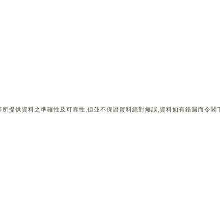
所提供資料之準確性及可靠性,但並不保證資料絕對無誤,資料如有錯漏而令閣