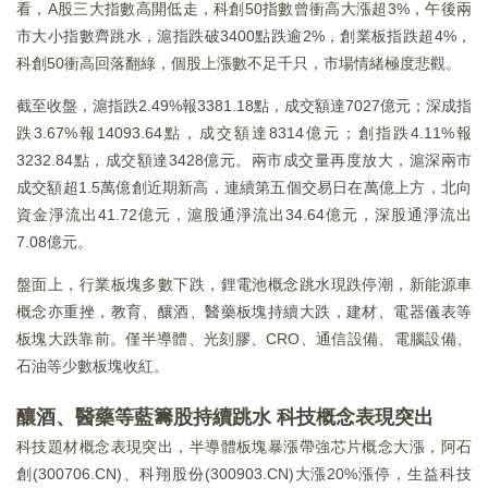
看，A股三大指數高開低走，科創50指數曾衝高大漲超3%，午後兩
市大小指數齊跳水，滬指跌破3400點跌逾2%，創業板指跌超4%，
科創50衝高回落翻綠，個股上漲數不足千只，市場情緒極度悲觀。
截至收盤，滬指跌2.49%報3381.18點，成交額達7027億元；深成指
跌3.67%報14093.64點，成交額達8314億元；創指跌4.11%報
3232.84點，成交額達3428億元。兩市成交量再度放大，滬深兩市
成交額超1.5萬億創近期新高，連續第五個交易日在萬億上方，北向
資金淨流出41.72億元，滬股通淨流出34.64億元，深股通淨流出
7.08億元。
盤面上，行業板塊多數下跌，鋰電池概念跳水現跌停潮，新能源車
概念亦重挫，教育、釀酒、醫藥板塊持續大跌，建材、電器儀表等
板塊大跌靠前。僅半導體、光刻膠、CRO、通信設備、電腦設備、
石油等少數板塊收紅。
釀酒、醫藥等藍籌股持續跳水 科技概念表現突出
科技題材概念表現突出，半導體板塊暴漲帶強芯片概念大漲，阿石
創(300706.CN)、科翔股份(300903.CN)大漲20%漲停，生益科技