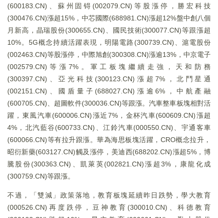
(600183.CN)、蘇州固锝(002079.CN)等股漲停，勝宏科技
(300476.CN)漲超15%，中芯國際(688981.CN)漲超12%盤中創八個
月新高，晶瑞股份(300655.CN)、國民技術(300077.CN)等跟漲超
10%。5G概念持續活躍表現，明陽電路(300739.CN)、滬電股份
(002463.CN)等股漲停，中際旭創(300308.CN)漲逾13%，中京電子
(002579.CN)等漲7%。軍工板塊繼續走強，天和防務
(300397.CN)、亞光科技(300123.CN)漲超7%，北鬥星通
(002151.CN)、國盾量子(688027.CN)漲逾6%，中航產融
(600705.CN)、超圖軟件(300036.CN)等跟漲。汽車整車板塊相對活
躍，東風汽車(600006.CN)漲近7%，金杯汽車(600609.CN)漲超
4%，北汽藍谷(600733.CN)、江鈴汽車(000550.CN)、宇通客車
(600066.CN)等有拉升跟漲。華為海思板塊活躍，CRO概念拉升，
昭衍新藥(603127.CN)觸及漲停，美迪西(688202.CN)漲超5%，博
騰股份(300363.CN)、凱萊英(002821.CN)漲超3%，康龍化成
(300759.CN)等跟漲。
不過，「雙減」政策落地，教育板塊延續昨日跌勢，學大教育
(000526.CN)再度跌停，豆神教育(300010.CN)、科德教育