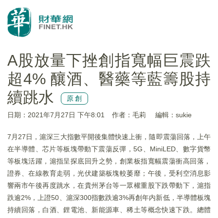
A股放量下挫創指寬幅巨震跌
超4% 釀酒、醫藥等藍籌股持
續跳水
原創
日期：2021年7月27日 下午8:01
作者：毛莉
編輯：sukie
7月27日，滬深三大指數平開後集體快速上衝，隨即震蕩回落，上午
在半導體、芯片等板塊帶動下震蕩反彈，5G、MiniLED、數字貨幣
等板塊活躍，滬指呈探底回升之勢，創業板指寬幅震蕩衝高回落，
證券、在線教育走弱，光伏建築板塊較萎靡；午後，受利空消息影
響兩市午後再度跳水，在貴州茅台等一眾權重股下跌帶動下，滬指
跌逾2%，上證50、滬深300指數跌逾3%再創年内新低，半導體板塊
持續回落，白酒、鋰電池、新能源車、稀土等概念快速下跌。總體