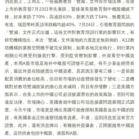
消息面上，上周五，一份義務教育「雙減」文件在市場流傳，在港
上市的教育股7月23日率先暴跌，緊接著美股教育類中概股繼續下
挫，好未來跌了70%，高途跌63%，新東方跌了54%，無憂英語、
有道、瑞思學科英語等跌幅均超40%。7月24日，引發教育股閃崩的
「雙減」文件正式出爐，這份文件對教育培訓行業的影響巨大，有
研究機構指出，本次「雙減」文件落地的力度是史無前例的，K12教
培機構的業務空間幾乎被完全限制，如果各地完全執行，則行業内
相關公司將受到徹底打擊。受到監管壓制影響，外資看空中國資
產，本周A股市場及海外中概股可謂慘不忍睹。有不少基金經理表
示，最近外資在陸續賣出中國資產。其原因主要有三條：一是前面
配置消費的倉位較高，但目前市場的估值體係發生了變化；二是機
構對於教培雙減政策的擔心並未減弱，而且有所發酵；三是美國方
面表示，在美上市的中國公司必須披露潛在的政策風險，否則可能
違反法律。市場擔心，美國會就中國公司信息披露問題展開正式調
查。今天午後，市場更是傳出美國可能會限制美國基金在中國的投
資，有美國基金正快速變現抛售資產。不過，這則消息並沒有官方
證實。此外，還有消息傳出，有幾個外資爆倉，正閉眼抛售中國資
產。這些持倉包括中概股、港股和A股。