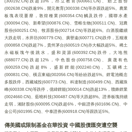
(300192.CN)跌超10%，昂立教育(600661.CN)、勤上股份
(002638.CN)跌逾9%，開元教育(300338.CN)等亦跟跌超5%。農業
板塊表現萎靡，敦煌種業(600354.CN)觸及跌停，國聯水產
(300094.CN)、新希望(000876.CN)、雪榕生物(300511.CN)、冠農
股份(600251.CN)、牧原股份(002714.CN)等跌超6%。白酒股繼續
大跌走弱，水井坊(600779.CN)、廣譽遠(600771.CN)跌停，五糧液
(000858.CN)跌超7%，貴州茅台(600519.CN)亦大幅跌超5%。稀土
永磁板塊午後跳水，盛和資源(600392.CN)跌停，大地熊
(688077.CN)跌超12%，中色股份(000758.CN)、廣晟有色
(600259.CN)跌超8%，盛新鋰能(002240.CN)、五礦稀土
(000831.CN)、橫店東磁(002056.CN)等紛紛跌超5%。鋰電池概念
多股跌停，西藏城投(600773.CN)、科達制造(600499.CN)、西藏珠
峰(600338.CN)等跌停，億緯鋰能(300014.CN)跌超13%，贛鋒鋰業
(0024660.CN)、藍曉科技(300487.CN)等大跌超8%。證券板塊持續
走弱，湘財股份(600095.CN)跌超6%，中銀證券(601696.CN)、中
金公司(601995.CN)、中泰證券(600918.CN)等跟跌近5%。
傳美國或限制基金在華投資 中國股債匯突遭空襲