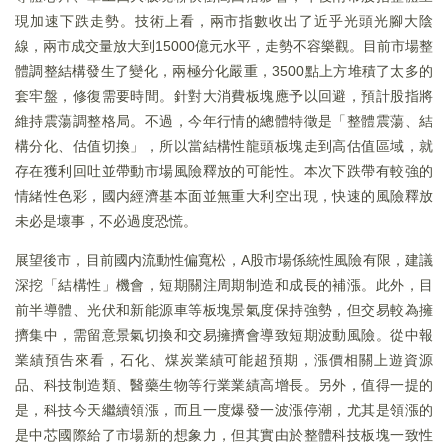
現加速下跌走勢。技術上看，兩市指數收出了近乎光頭光腳大陰
線，兩市成交量放大到15000億元水平，走勢不容樂觀。目前市場整
體調整結構發生了變化，兩極分化嚴重，3500點上方堆積了太多的
套牢盤，修復需要時間。針對大消費板塊應予以回避，預計股指將
維持震蕩調整格局。不過，今年行情的總體特徵是「整體震蕩、結
構分化、估值切換」，所以當結構性龍頭板塊走到高估值區域，就
存在獲利回吐並帶動市場風險釋放的可能性。本次下跌帶有較強的
情緒性色彩，國内經濟基本面並無重大利空出現，快速的風險釋放
未必是壞事，不必過度恐慌。
展望後市，目前國内流動性偏寬松，A股市場係統性風險有限，建議
深挖「結構性」機會，短期關注周期制造和成長的補漲。此外，目
前半導體、光伏和新能源車等板塊景氣度保持強勢，但交易較為擁
擠集中，需留意景氣切換和交易擁擠會導致短期波動風險。從中報
業績預告來看，石化、煤炭業績可能超預期，漲價相關上遊資源
品、科技制造類、醫藥生物等行業業績高增長。另外，值得一提的
是，科技今天繼續領漲，而且一度爆發一波漲停潮，尤其是領漲的
是中芯國際給了市場新的想象力，但其實由於整體科技板塊一致性