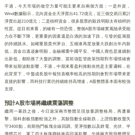
不過，今天市場的做空力量可能主要來自兩個方面：一是外資，
Wind數據顯示，北向資金全天淨賣出41.72億元，近三個交易日累計
淨賣出超210億元；二是槓桿資金，很多股票的殺跌明顯太有槓桿的
性質。從目前來看，的確有一些恐慌，整個A股市場確實風險承受能
力在不斷下降，更重要的因素還是白酒的加速下跌，引發的藍籌股
的持續跳水。如權重股貴州茅台、五糧液再度放量大跌創出年内新
低，資金出逃迹象明顯，金融權重中國平安、中國人壽也是連續創
出新低，都助推了大盤的調整。當前強監管政策預期對市場情緒會
帶來短期波動影響，不過，中期來看盈利推動依然是主要邏輯，在
此背景下，中盤成長股中報預喜概率較高的預期則會對市場帶來更
直接的影響，而科技行業仍持續維持高增速，A股整體基本面有較強
支撐。
預計A股市場將繼續震蕩調整
繼周一暴跌之後，今日滬深兩市整體呈現放量調整格局，再遭暴
擊，除科創板指數較強之外，其餘指數全線殺跌，上證指數收盤失
守3400點，前期熱門板塊全線回調。受茅指數以及鋰電、光伏、半
導體芯片、軍工四大板塊聯袂衝高回落影響，午後兩市股指整體呈