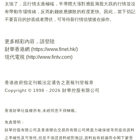
太強了，且行情太過極端，半導體大漲對應藍籌股大跌的行情並沒
有帶動市場情緒，反而虧錢效應擴散的程度更快。因此，當下切記
不要盲目的抄底或者潛伏，可等待新行情信號後在操作。
更多精彩內容，請登陸
財華香港網 (
https://www.finet.hk/
)
現代電視 (
http://www.fintv.com
)
香港政府指定刊載法定通告之憲報刊登報章
Copyright © 1998 - 2026 財華控股有限公司
香港財華社版權所有,未經同意不得轉載。
免責聲明：
財華控股有限公司及香港聯合交易所有限公司將盡力確保彼等所提供資料
之準確性及可靠性,但並不保證資料絕對無誤,資料如有錯漏而令閣下蒙受