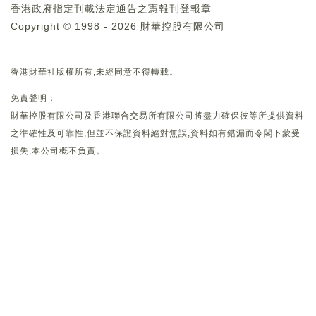
香港政府指定刊載法定通告之憲報刊登報章
Copyright © 1998 - 2026 財華控股有限公司
香港財華社版權所有,未經同意不得轉載。
免責聲明：
財華控股有限公司及香港聯合交易所有限公司將盡力確保彼等所提供資料
之準確性及可靠性,但並不保證資料絕對無誤,資料如有錯漏而令閣下蒙受
損失,本公司概不負責。