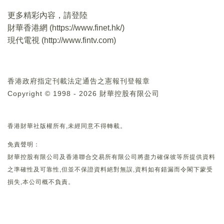
更多精彩內容，請登陸
財華香港網 (
https://www.finet.hk/
)
現代電視 (
http://www.fintv.com
)
香港政府指定刊載法定通告之憲報刊登報章
Copyright © 1998 - 2026 財華控股有限公司
香港財華社版權所有,未經同意不得轉載。
免責聲明：
財華控股有限公司及香港聯合交易所有限公司將盡力確保彼等所提供資料
之準確性及可靠性,但並不保證資料絕對無誤,資料如有錯漏而令閣下蒙受
損失,本公司概不負責。