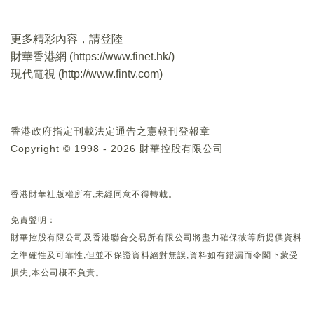
更多精彩內容，請登陸
財華香港網 (
https://www.finet.hk/
)
現代電視 (
http://www.fintv.com
)
香港政府指定刊載法定通告之憲報刊登報章
Copyright © 1998 - 2026 財華控股有限公司
香港財華社版權所有,未經同意不得轉載。
免責聲明：
財華控股有限公司及香港聯合交易所有限公司將盡力確保彼等所提供資料
之準確性及可靠性,但並不保證資料絕對無誤,資料如有錯漏而令閣下蒙受
損失,本公司概不負責。