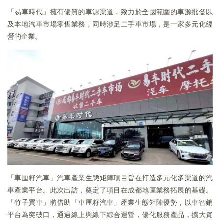
「易車時代」擁有優質的車源渠道，致力於全國範圍的車源批發以
及本地汽車市場零售業務，同時涉足二手車市場，是一家多元化經
營的企業。
「車厘籽汽車」汽車產業生態矩陣項目旨在打造多元化多渠道的汽
車產業平台。此次出訪，奠定了項目在成都地區業務拓展的基礎。
「竹子買車」將借助「車厘籽汽車」產業生態矩陣優勢，以車智銷
平台為突破口，通過線上與線下綜合運營，優化服務產品，擴大資