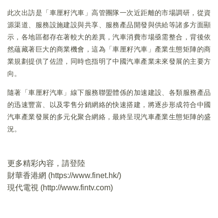
此次出訪是「車厘籽汽車」高管團隊一次近距離的市場調研，從資
源渠道、服務設施建設與共享、服務產品開發與供給等諸多方面顯
示，各地區都存在著較大的差異，汽車消費市場亟需整合，背後依
然蘊藏著巨大的商業機會，這為「車厘籽汽車」產業生態矩陣的商
業規劃提供了佐證，同時也指明了中國汽車產業未來發展的主要方
向。
隨著「車厘籽汽車」線下服務聯盟體係的加速建設、各類服務產品
的迅速豐富、以及零售分銷網絡的快速搭建，將逐步形成符合中國
汽車產業發展的多元化聚合網絡，最終呈現汽車產業生態矩陣的盛
況。
更多精彩內容，請登陸
財華香港網 (
https://www.finet.hk/
)
現代電視 (
http://www.fintv.com
)