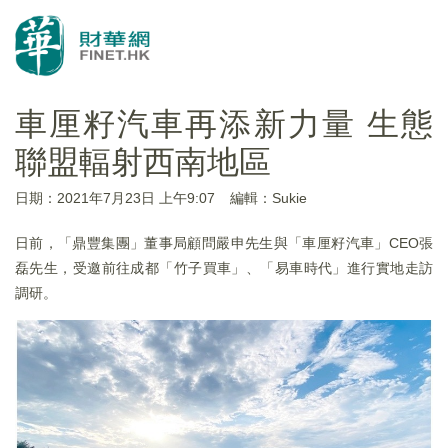
車厘籽汽車再添新力量 生態
聯盟輻射西南地區
日期：2021年7月23日 上午9:07
編輯：Sukie
日前，「鼎豐集團」董事局顧問嚴申先生與「車厘籽汽車」CEO張
磊先生，受邀前往成都「竹子買車」、「易車時代」進行實地走訪
調研。