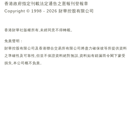
香港政府指定刊載法定通告之憲報刊登報章
Copyright © 1998 - 2026 財華控股有限公司
香港財華社版權所有,未經同意不得轉載。
免責聲明：
財華控股有限公司及香港聯合交易所有限公司將盡力確保彼等所提供資料
之準確性及可靠性,但並不保證資料絕對無誤,資料如有錯漏而令閣下蒙受
損失,本公司概不負責。