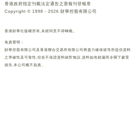
香港政府指定刊載法定通告之憲報刊登報章
Copyright © 1998 - 2026 財華控股有限公司
香港財華社版權所有,未經同意不得轉載。
免責聲明：
財華控股有限公司及香港聯合交易所有限公司將盡力確保彼等所提供資料
之準確性及可靠性,但並不保證資料絕對無誤,資料如有錯漏而令閣下蒙受
損失,本公司概不負責。