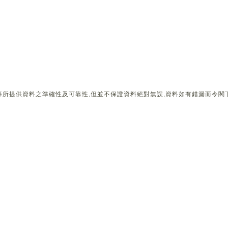
所提供資料之準確性及可靠性,但並不保證資料絕對無誤,資料如有錯漏而令閣