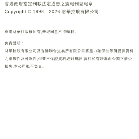
香港政府指定刊載法定通告之憲報刊登報章
Copyright © 1998 - 2026 財華控股有限公司
香港財華社版權所有,未經同意不得轉載。
免責聲明：
財華控股有限公司及香港聯合交易所有限公司將盡力確保彼等所提供資料
之準確性及可靠性,但並不保證資料絕對無誤,資料如有錯漏而令閣下蒙受
損失,本公司概不負責。