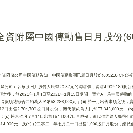
非全資附屬中國傳動售日月股份(603
非全資附屬公司中國傳動告知，中國傳動集團已就日月股份(603218.CN)
資附屬公司）以每股日月股份人民幣20.37元的認購價，認購4,909,180
項之後，於2021年1月4日至2021年1月13日期間，賣方A（為中國傳
款項總額合共約為人民幣53,286,000元；(iii) 於一月出售事項之後，
出售2,704,700股日月股份，總代價約為人民幣77,343,000元；(b)
；(c) 於2021年7月14日出售167,100股日月股份，總代價約為人民幣4,816
614,000元；及(e) 於二零二一年七月二十日出售1,000股日月股份，總代