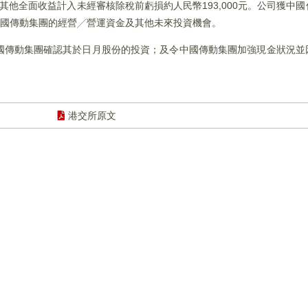
之其他全面收益計入未經審核除稅前虧損約人民幣193,000元。公司獲中
用作中國傳動集團的經營╱營運資金及其他未來投資機會。
國傳動集團確認其於日月股份的投資；及令中國傳動集團加強現金狀況並
港交所原文