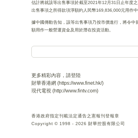
估計將就該等出售事項於截至2021年12月31日止年度
出售事項之所得款項淨額約人民幣169,836,000元
據中國傳動告知，該等出售事項乃按市價進行，將令中
額用作一般營運資金及用於潛在投資活動。
更多精彩內容，請登陸
財華香港網 (
https://www.finet.hk/
)
現代電視 (
http://www.fintv.com
)
香港政府指定刊載法定通告之憲報刊登報章
Copyright © 1998 - 2026 財華控股有限公司