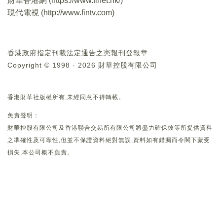
財華香港網 (
https://www.finet.hk/
)
現代電視 (
http://www.fintv.com
)
香港政府指定刊載法定通告之憲報刊登報章
Copyright © 1998 - 2026 財華控股有限公司
香港財華社版權所有,未經同意不得轉載。
免責聲明：
財華控股有限公司及香港聯合交易所有限公司將盡力確保彼等所提供資料
之準確性及可靠性,但並不保證資料絕對無誤,資料如有錯漏而令閣下蒙受
損失,本公司概不負責。