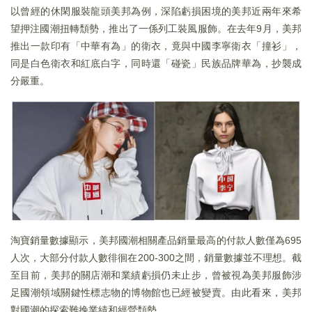
以曾經的休閑服裝龍頭美邦為例，深陷虧損困境的美邦近兩年來希
望押注國潮扭轉頹勢，推出了一係列工裝風服飾。在去年9月，美邦
推出一款印有「中華有為」的衛衣，竟與中國李寧衛衣「撞衫」，
同是白色衛衣和紅底白字，同時還「碰瓷」民族品牌華為，抄襲成
分嚴重。
淘寶銷量數據顯示，美邦國潮相關產品銷量最高的付款人數僅為695
人次，大部分付款人數徘徊在200-300之間，銷量數據並不理想。截
至目前，美邦的關店潮和業績虧損仍未止步，曾被視為美邦服飾涉
足國潮領域關鍵性標志物的博物館也已經被變賣。由此看來，美邦
對國潮的探索難挽業績和經營頹勢。