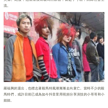
流。
羅福興的退出，也標志著殺馬特風潮漸漸走向衰亡。當時不少的殺
馬特們，或許目前已成為如今抖音里用視頻分享演技的小哥哥和小
姐姐。