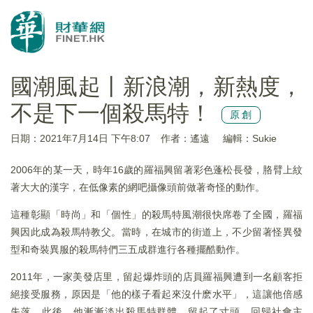
國潮風起丨新浪潮，新熱度，
不是下一個殺馬特！
原創
日期：2021年7月14日 下午8:07
作者：遙遠
編輯：Sukie
2006年的某一天，時年16歲的羅福興留著彩色蓬松長發，胳臂上紋
著大大的漢字，在低像素的網吧攝像頭前做著奇怪的動作。
這種彰顯「時尚」和「個性」的殺馬特風潮很快席卷了全國，羅福
興因此成為殺馬特教父。當時，在城市的街道上，不少留著怪異發
型和奇裝異服的殺馬特們三五成群進行各種擺酷動作。
2011年，一家美發店里，留起爆炸頭的店員羅福興遭到一名顧客拒
絕接受服務，原因是「他的樣子看起來沒什麽水平」，這讓他倍感
失落。此後，他漸漸淡出殺馬特群體，留起了寸頭，回歸社會主