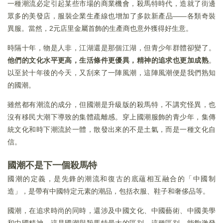
一種潮流必定引起某些市場的商業機會，殺馬特時代，造就了街邊
眾多的美發店，服裝企業生產線也增加了多款新產品——各類奇裝
異服。當然，2元店里金屬首飾的生產商也意外獲得好生意。
時隔十年，物是人非，江湖還是那個江湖，但青少年群體卻變了。
他們的文化水平更高，生活條件更優異，精神的追求也更加成熟
。
以至於十年後的今天，又刮來了一陣風潮，這陣風潮便是我們熟知
的國潮。
雖然都有潮流的成分，但國潮是升級版的殺馬特，不講究怪異，也
沒有移民大潮下導致的集體疏離感。穿上國潮服飾的青少年，集傳
統文化和時下潮流於一體，散發出來的不是土氣，而是一種文化自
信。
國潮不是下一個殺馬特
國潮的定義，是先鋒的潮流和復古的底蘊相互融合的「中國制
造」，是帶有中國特定元素的潮品，包括衣服、鞋子和奢侈品等。
國潮，在追求時尚的同時，還涉及中國文化、中國藝術、中國美學
和中國精神，這是國潮與殺馬特最大的區别。這種區别，能夠激發