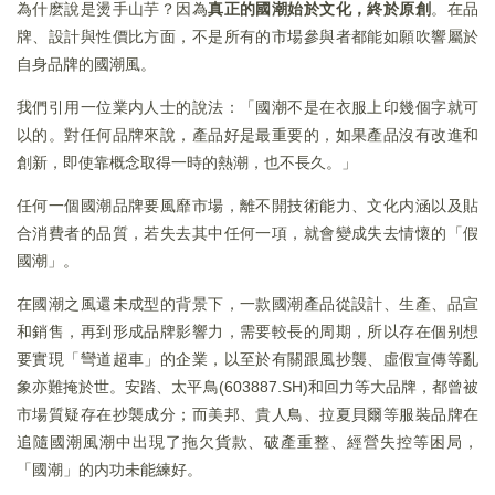
為什麽說是燙手山芋？因為
真正的國潮始於文化，終於原創
。在品
牌、設計與性價比方面，不是所有的市場參與者都能如願吹響屬於
自身品牌的國潮風。
我們引用一位業内人士的說法：「國潮不是在衣服上印幾個字就可
以的。對任何品牌來說，產品好是最重要的，如果產品沒有改進和
創新，即使靠概念取得一時的熱潮，也不長久。」
任何一個國潮品牌要風靡市場，離不開技術能力、文化内涵以及貼
合消費者的品質，若失去其中任何一項，就會變成失去情懷的「假
國潮」。
在國潮之風還未成型的背景下，一款國潮產品從設計、生產、品宣
和銷售，再到形成品牌影響力，需要較長的周期，所以存在個别想
要實現「彎道超車」的企業，以至於有關跟風抄襲、虛假宣傳等亂
象亦難掩於世。安踏、太平鳥(603887.SH)和回力等大品牌，都曾被
市場質疑存在抄襲成分；而美邦、貴人鳥、拉夏貝爾等服裝品牌在
追隨國潮風潮中出現了拖欠貨款、破產重整、經營失控等困局，
「國潮」的内功未能練好。