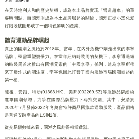
在天時地利人和的歷史契機，成為本土品牌實現「彎道超車」的重
要時間點。而國潮則成為本土品牌崛起的關鍵，國潮正從小眾化愛
好階段破圈形成了一個特色鮮明的產業。
體育運動品牌崛起
真正的國潮之風始於2018年。當年，在内外危機中剛走出來的李寧
品牌，亟需重塑競爭力。在當年紐約時裝周的契機下，李寧通過紐
約時裝周首次推出有國潮元素的「中國李寧」係列，這為李寧所帶
來了爆炸式的關注度，李寧也因此打響了國内服飾市場國潮崛起的
第一槍。
隨後，安踏、特步(01368.HK)、美邦(002269.SZ)等服飾品牌紛紛
進軍國潮領域，力爭在國際品牌壓力下尋找突圍。其中，安踏於
2020年7月發佈2022年冬奧會特許商品國旗款運動服裝，產品價格
是普通安踏產品的1.5到2倍。
從交易額數據來看，國潮之風刮得相當猛烈。