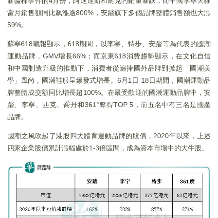
新疆棉事件的4月份，阿迪達斯和耐克的銷量暴跌，而中國李寧天貓
當月銷售額同比飙漲逾800%，安踏旗下多個品牌整體銷售額也大漲
59%。
蘇寧618戰報顯示，618期間，以李寧、特步、安踏等為代表的國潮
運動品牌，GMV增長66%；而京東618消費趨勢顯示，在文化自信
和中國制造升級的推動下，消費者從追捧國外品牌到掀起「國潮美
學」風尚，國潮鞋服呈爆發式增長。6月1日-18日期間，國潮運動品
牌整體成交額同比增長超100%。在最受歡迎的國潮運動品牌中，安
踏、李寧、匹克、喬丹和361°奪得TOP 5，前五名中有三名是國產
品牌。
國潮之風吹起了港股四大體育運動品牌的股價，2020年以來，上述
四家企業股價累計漲幅處於1-3倍區間，成為資本市場中的大牛股。