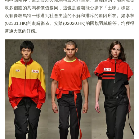
眾多個體的共鳴和價值趨同，這也是國潮能否撕下「土味」標簽，
沒有像殺馬特一樣遭到社會主流的不解和排斥的原因所在。如李寧
(02331.HK)的刺繡衛衣、安踏(02020.HK)的國旗羽絨服等，均獲得
普通大眾的好感。