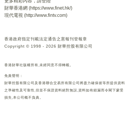
更多精彩內容，請登陸
財華香港網 (
https://www.finet.hk/
)
現代電視 (
http://www.fintv.com
)
香港政府指定刊載法定通告之憲報刊登報章
Copyright © 1998 - 2026 財華控股有限公司
香港財華社版權所有,未經同意不得轉載。
免責聲明：
財華控股有限公司及香港聯合交易所有限公司將盡力確保彼等所提供資料
之準確性及可靠性,但並不保證資料絕對無誤,資料如有錯漏而令閣下蒙受
損失,本公司概不負責。