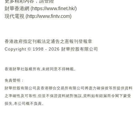
更多精彩內容，請登陸
財華香港網 (
https://www.finet.hk/
)
現代電視 (
http://www.fintv.com
)
香港政府指定刊載法定通告之憲報刊登報章
Copyright © 1998 - 2026 財華控股有限公司
香港財華社版權所有,未經同意不得轉載。
免責聲明：
財華控股有限公司及香港聯合交易所有限公司將盡力確保彼等所提供資料
之準確性及可靠性,但並不保證資料絕對無誤,資料如有錯漏而令閣下蒙受
損失,本公司概不負責。