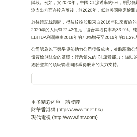
階段。例如，於2020年，中國ICL滲透率約6%，明顯低於日
測支出方面亦較為落後，於2020年，低於美國臨床檢測
於往績記錄期間，得益於控股股東自2018年以來實施的
2020年的人民幣27.42億元，復合年增長率為33.9%。
EBITDA利潤率由2018年的7.0%增長至2019年的11.2
公司認為以下競爭優勢助力公司獲得成功，並將驅動公
優質檢測組合的基礎；行業領先的ICL運營能力；強
經驗豐富的頂級管理團隊獲得股東的大力支持。
更多精彩內容，請登陸
財華香港網 (
https://www.finet.hk/
)
現代電視 (
http://www.fintv.com
)