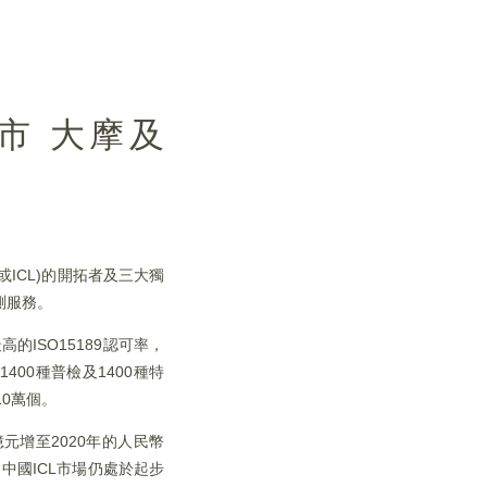
市 大摩及
ICL)的開拓者及三大獨
測服務。
的ISO15189認可率，
00種普檢及1400種特
10萬個。
元增至2020年的人民幣
，中國ICL市場仍處於起步