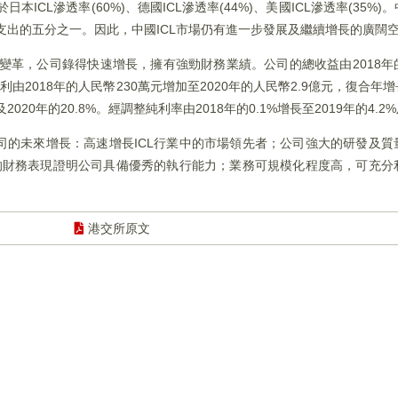
本ICL滲透率(60%)、德國ICL滲透率(44%)、美國ICL滲透率(35
支出的五分之一。因此，中國ICL市場仍有進一步發展及繼續增長的廣闊
變革，公司錄得快速增長，擁有強勁財務業績。公司的總收益由2018年的
純利由2018年的人民幣230萬元增加至2020年的人民幣2.9億元，復合年增
%及2020年的20.8%。經調整純利率由2018年的0.1%增長至2019年的4.2%
司的未來增長：高速增長ICL行業中的市場領先者；公司強大的研發及質
勁的財務表現證明公司具備優秀的執行能力；業務可規模化程度高，可充分
港交所原文