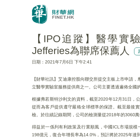
【IPO追蹤】醫學實
Jefferies為聯席保薦人
日期：2021年7月6日 下午2:41
【財華社訊】艾迪康控股向聯交所提交主板上市申請，摩根士
立醫學實驗室服務提供商之一。公司主要透過遍佈全國的
根據弗若斯特沙利文的資料，截至2020年12月31日，公
從而為客戶提供遵守嚴格全球標準的保證。截至最後實際
檢。於往績記錄期間，公司的檢測量從2018年的3060萬個增
得益於一係列有利政策及行業順風，中國ICL市場規模一
198億元，復合年增長率為14.0%，預計將於2025年