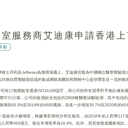
驗室服務商艾迪康申請香港上
原創
丹利及Jefferies為聯席保薦人。艾迪康控股為中國獨立醫學實驗室(或
25個自營實驗室組成的集成網絡為醫院和體檢中心提供豐富且一流的檢
司有17個實驗室通過ISO15189認可，與公司的所有競爭對手相比擁有最高
可行日期，公司的檢測組合包括約2800種醫療診斷檢測，其中包括約14
加50.3%至2019年的4600萬個，並進一步增加30.7%至2020年的60
直維持大幅增長，根據弗若斯特沙利文報告，由2016年的人民幣117億
達到人民幣463億元，復合年增長率為18.4%。此外，與其他發達國家相比