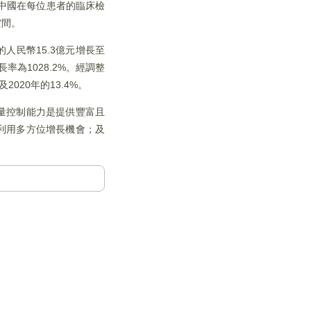
%)。中國在每位患者的臨床檢
空間。
人民幣15.3億元增長至
長率為1028.2%。經調整
及2020年的13.4%。
量控制能力是提供豐富且
利用多方位增長機會；及