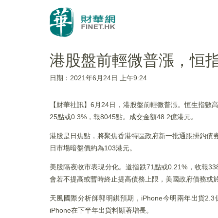
港股盤前輕微普漲，恒指
日期：2021年6月24日 上午9:24
【財華社訊】6月24日，港股盤前輕微普漲。恒生指數高開4
25點或0.3%，報8045點。成交金額48.2億港元。
港股是日焦點，將聚焦香港特區政府新一批通脹掛鈎債券(iB
日市場暗盤價約為103港元。
美股隔夜收市表現分化。道指跌71點或0.21%，收報338
會若不提高或暫時終止提高債務上限，美國政府債務或
天風國際分析師郭明錤預期，iPhone今明兩年出貨2.3億至
iPhone在下半年出貨料顯著增長。