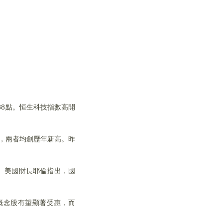
688點。恒生科技指數高開
港元，兩者均創歷年新高。昨
1點。美國財長耶倫指出，國
one概念股有望顯著受惠，而