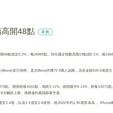
高開48點
原創
8點或近0.2%，報28865點。恒生國企指數高開14點或0.1%，報10
ond)首日掛牌。是次iBond共獲70.9萬人認購，涉及金額539.5億
74點。標指收報4241點，倒跌0.11%。納指微升0.13%，收報1427
於8月觸及上限，債務違約風險顯著升溫。
2.4億，以及2.5億至2.6億部，較2020年約1.95億部為高， iPh