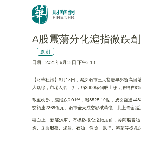
A股震蕩分化滬指微跌創
原創
日期：2021年6月18日 下午3:18
【財華社訊】6月18日，滬深兩市三大指數早盤衝高回
大陰線，市場人氣回升，約2800家個股上漲，漲幅在9
截至收盤，滬指跌0.01%，報3525.10點，成交額達446
交額達2269億元。兩市全天成交額破萬億，北上資金臨近
盤面上，新能源車、有機矽概念漲幅居前，券商股普漲
炭、採掘服務、煤炭、石油、保險、銀行、鴻蒙等板塊