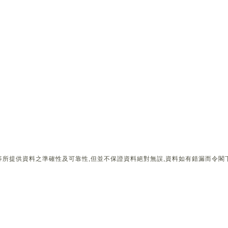
所提供資料之準確性及可靠性,但並不保證資料絕對無誤,資料如有錯漏而令閣