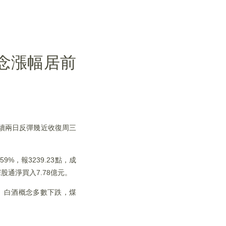
概念漲幅居前
連續兩日反彈幾近收復周三
9%，報3239.23點，成
股通淨買入7.78億元。
。白酒概念多數下跌，煤