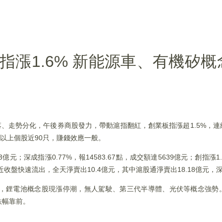
指漲1.6% 新能源車、有機矽
落、走勢分化，午後券商股發力，帶動滬指翻紅，創業板指漲超1.5%，
%以上個股近90只，賺錢效應一般。
3億元；深成指漲0.77%，報14583.67點，成交額達5639億元；創指漲1.5
收盤快速流出，全天淨賣出10.4億元，其中滬股通淨賣出18.18億元，深
，鋰電池概念股現漲停潮，無人駕駛、第三代半導體、光伏等概念強勢
跌幅靠前。