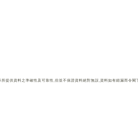
所提供資料之準確性及可靠性,但並不保證資料絕對無誤,資料如有錯漏而令閣