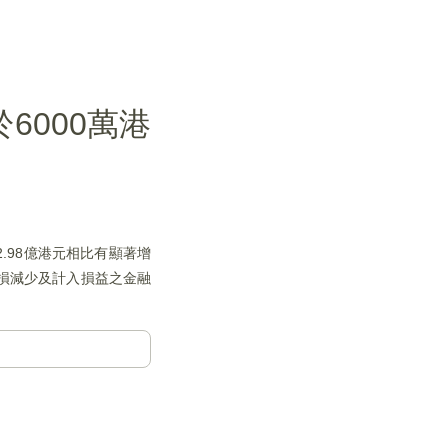
6000萬港
2.98億港元相比有顯著增
損減少及計入損益之金融