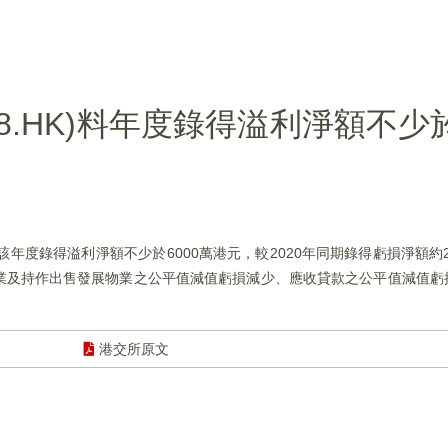
8.HK)料年度錄得溢利淨額不少於
於該年度錄得溢利淨額不少於6000萬港元，較2020年同期錄得虧損淨額約
業及持作出售發展物業之公平值減值虧損減少、應收貸款之公平值減值虧
港交所原文