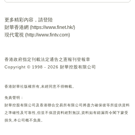
更多精彩內容，請登陸
財華香港網 (
https://www.finet.hk/
)
現代電視 (
http://www.fintv.com
)
香港政府指定刊載法定通告之憲報刊登報章
Copyright © 1998 - 2026 財華控股有限公司
香港財華社版權所有,未經同意不得轉載。
免責聲明：
財華控股有限公司及香港聯合交易所有限公司將盡力確保彼等所提供資料
之準確性及可靠性,但並不保證資料絕對無誤,資料如有錯漏而令閣下蒙受
損失,本公司概不負責。