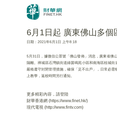
6月1日起 廣東佛山多
日期：2021年6月1日 上午8:18
5月31日，據微信公眾號「佛山發佈」消息，廣東省佛
隔離。禅城區石灣鎮街道綠茵鳴苑小區和南海區桂城街
嚴格遵守封閉管理措施，確保「足不出戶」，日常必需物
上教學，返校時間另行通知。
更多精彩內容，請登陸
財華香港網 (
https://www.finet.hk/
)
現代電視 (
http://www.fintv.com
)