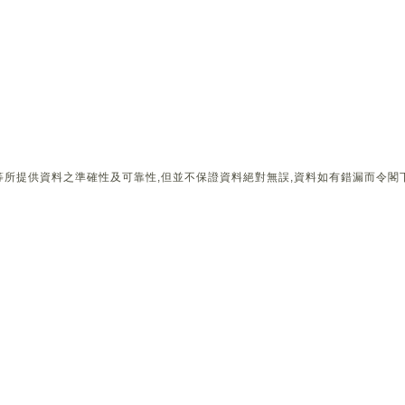
所提供資料之準確性及可靠性,但並不保證資料絕對無誤,資料如有錯漏而令閣