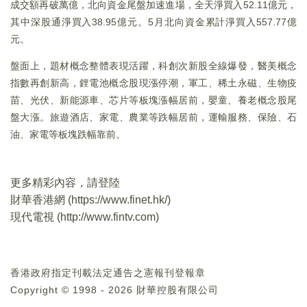
成交額再破萬億，北向資金尾盤加速進場，全天淨買入52.11億元，
其中深股通淨買入38.95億元。5月北向資金累計淨買入557.77億
元。
盤面上，題材概念整體表現活躍，科創次新股全線爆發，醫美概念
指數再創新高，鋰電池概念股現漲停潮，軍工、稀土永磁、生物疫
苗、光伏、新能源車、芯片等板塊漲幅居前，嬰童、養老概念股尾
盤大漲。旅遊酒店、家電、農業等跌幅居前，運輸服務、保險、石
油、家電等板塊跌幅靠前。
更多精彩內容，請登陸
財華香港網 (
https://www.finet.hk/
)
現代電視 (
http://www.fintv.com
)
香港政府指定刊載法定通告之憲報刊登報章
Copyright © 1998 - 2026 財華控股有限公司