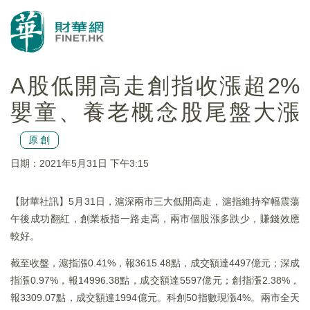
A股低開高走創指收漲超2%
嬰童、養老概念股尾盤大漲
原創
日期：2021年5月31日 下午3:15
【財華社訊】5月31日，滬深兩市三大低開高走，滬指維持窄幅震蕩
午後成功翻紅，創業板指一路走高，兩市個股漲多跌少，賺錢效應
較好。
截至收盤，滬指漲0.41%，報3615.48點，成交額達4497億元；深成
指漲0.97%，報14996.38點，成交額達5597億元；創指漲2.38%，
報3309.07點，成交額達1994億元。科創50指數現漲4%。兩市全天