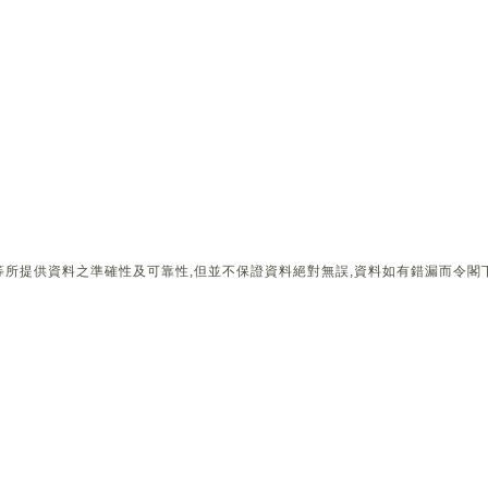
所提供資料之準確性及可靠性,但並不保證資料絕對無誤,資料如有錯漏而令閣