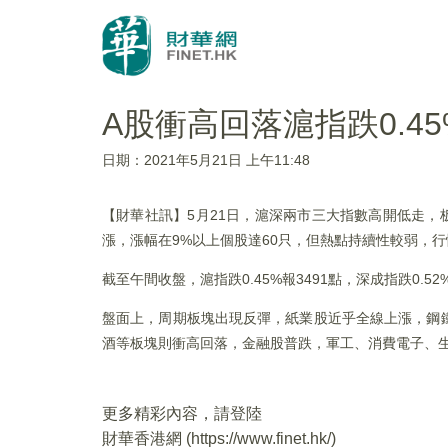
A股衝高回落滬指跌0.4
日期：2021年5月21日 上午11:48
【財華社訊】5月21日，滬深兩市三大指數高開低走，
漲，漲幅在9%以上個股達60只，但熱點持續性較弱，
截至午間收盤，滬指跌0.45%報3491點，深成指跌0.52
盤面上，周期板塊出現反彈，紙業股近乎全線上漲，鋼
酒等板塊則衝高回落，金融股普跌，軍工、消費電子、
更多精彩內容，請登陸
財華香港網 (
https://www.finet.hk/
)