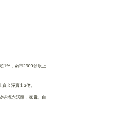
1%，兩市2300餘股上
北上資金淨賣出3億。
矽等概念活躍，家電、白