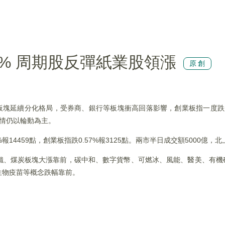
5% 周期股反彈紙業股領漲
原創
板塊延續分化格局，受券商、銀行等板塊衝高回落影響，創業板指一度跌超
行情仍以輪動為主。
%報14459點，創業板指跌0.57%報3125點。兩市半日成交額5000億，
鐵、煤炭板塊大漲靠前，碳中和、數字貨幣、可燃冰、風能、醫美、有機
生物疫苗等概念跌幅靠前。