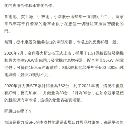
化的應用合作和產業化合作。
拿電池、買工廠、引技術，小康股份這些年一直都很「忙」。這家
靠汽車零部件發家的老車企似乎在想儘一切辦法來推開智能化的
門。
然而，從小康股份相繼推出的車型來看，市場上的反應卻很一般。
2020年7月，金康賽力斯SF5正式上市，採用了1.5T渦輪四缸發動機
和最大功率90kW永磁同步發電機作為增程器，配合容量35kWh的電
池包，可提供150km純電續航，相比較其他競爭對手500-800km純
電續航，競爭力明顯不足。
2020年賽力斯SF5累計銷量為732台，到了2021年初，情況不但沒
有好轉，反而加劇，1月銷量為83台，2月為96台，在如今競爭激烈
的新能源汽車市場，這樣的銷量表確實堪憂。
問題出在哪了？
無論是賽力斯SF5的本身性能還是市場口碑與品牌形象，都是平淡無