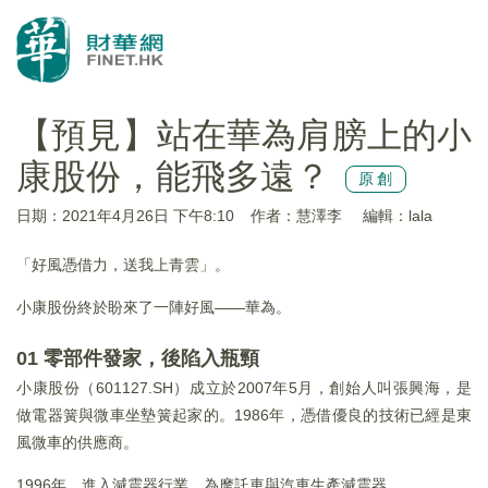
【預見】站在華為肩膀上的小
康股份，能飛多遠？
原創
日期：2021年4月26日 下午8:10
作者：慧澤李
編輯：lala
「好風憑借力，送我上青雲」。
小康股份終於盼來了一陣好風——華為。
01 零部件發家，後陷入瓶頸
小康股份（601127.SH）成立於2007年5月，創始人叫張興海，是
做電器簧與微車坐墊簧起家的。1986年，憑借優良的技術已經是東
風微車的供應商。
1996年，進入減震器行業，為摩託車與汽車生產減震器。