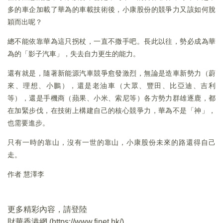
多的車企加載了華為的車載技術後，小康股份的競爭力又該如何脫
穎而出呢？
總不能依靠華為這只拐杖，一直不撒手吧。長此以往，勢必成為華
為的「影子汽車」，失去自力更生的能力。
還有就是，隨著新能源汽車競爭愈發激烈，無論是造車新勢力（蔚
來、理想、小鵬），還是老油車（大眾、豐田、比亞迪、吉利
等），還是手機商（蘋果、小米、索尼等）各方勢力群雄逐鹿，都
在加緊步伐，在技術上構建自己的核心競爭力，華為不是「神」，
也需要進步。
只有一時的靠山，沒有一世的靠山，小康股份未來的路還得自己
走。
作者 慧澤李
更多精彩內容，請登陸
財華香港網 (
https://www.finet.hk/
)