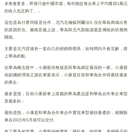
未來會更多，即便只做中國市場，每年能從每台車上平均獲得1萬元
的收入也足夠了。」
這也是為什麽同樣是合作，北汽北極狐阿爾法S 沒在華為商城出售
的原因所在。嚴格意義上說，華為與北汽新能源還是傳統的供應商
關係。
主要是北汽背後有一套自己的經銷商體系，短時間内不會瓦解，搭
上華為的船。
在華為概念股中，小康股份無疑是與華為綁定最深的一家。小康股
份副總經理張正源在車展表示，小康是目前和華為合作得最快最多
的車企。
最多是指，目前小康新車上搭載的華為產品是和華為合作車企車型
里最多的；
最快是指，小康是和華為合作車企中實現車型最快量產的，相關新
車在2021年5月就可以交付。
有了華為的背書，小康股份確實有「飛起來」的節奏，連續兩天的