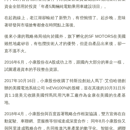
資金全部用於投資「年產5萬輛純電動乘用車建設項目」。
在起跑線上，老江湖卻輸給了新勢力，有些惋惜了。起步晚，意味
著研發與市場搶奪都會在時間點上落後。
後來小康的戰略佈局傾向於國外，旗下孵化的SF MOTORS在美國
雖然地處矽谷，有包攬技術人才的優勢，但是自產品出來後，卻一
直不溫不火。
2016年6月，小康股份在A股成功上市，跟國内大部分的車企一樣，
試圖通過資本的手段整合資源。
2017年10月16日，小康股份收購了特斯拉創始人馬丁·艾伯哈德創
辦的美國電池系統公司 InEVit100%的股權，並在其後的10月31日斥
資1.1億美元收購美國悍馬民用汽車工廠作為金康在美國的生產基
地。
2018年4月，小康股份與百度簽署戰略合作框架協議，雙方宣佈在自
動駕駛、車聯網、雲服務等領域達成深度合作； 同年8月小康股份又
與阿里達成戰略合作，共同推進汽車產業的數字化、智能化、網聯