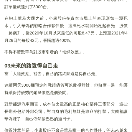
訂單量就達到了3000台。
在抱上華為大腿之前，小康股份在資本市場上的表現形如一潭死
水，引入華為的戰略合作夥伴後，這潭死水就開始泛起春光，股價
一路飙升，從2020年10月以來最低的每股8.47元，上漲至2021年4
月26日的每股42元，漲幅超過400%。
不得不驚歎華為對股市引發的「蝴蝶效應」。
03未來的路還得自己走
當「大腿效應」褪去，自己的路終歸還是得自己走。
連續兩天3000輛預定的戰績儘管可以傲視群雄，但熱度一過，能否
持續保持優秀的銷量依然是個疑問。
對新能源汽車而言，成本佔比最高的正是核心部件三電部分，這些
長期外包給外部公司，對自身的毛利無疑是致命的打擊，大錢都讓
華為賺了，自己依然緊巴巴的過日子。
值得注意的是，小康股份不會是華為唯一的合作夥伴，等未來越來