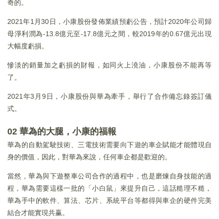
奇的。
2021年1月30日，小康股份發佈業績預虧公告，預計2020年公司歸
母淨利潤為-13.8億元至-17.8億元之間，較2019年的0.67億元出現
大幅度虧損。
慘淡的銷量加之虧損的財報，如同火上澆油，小康股份不能再等
了。
2021年3月9日，小康股份與華為牽手，舉行了合作備忘錄簽訂儀
式。
02 華為的大腿，小康的福報
華為的自動駕駛技術、三電技術需要向下遊的車企賦能才能體現自
身的價值，因此，對華為來說，任何車企都是歡迎的。
當然，華為與下遊整車公司合作的過程中，也是磨煉自身技能的過
程，華為需要這樣一批的「小白鼠」來提升自己，這話糙理不糙，
華為手中的軟件、算法、芯片、系統平台等都得與車企的硬件完美
結合才能實現共赢。