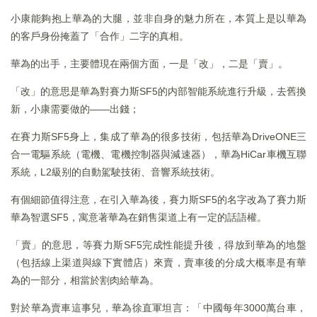
小康能夠抱上華為的大腿，並非自身的魅力所在，本質上是以華為
的客戶身份掩蓋了「合作」二字的真相。
華為的出手，主要體現在兩個方面，一是「改」，二是「賣」。
「改」的意思是華為對賽力斯SF5的内部智能系統進行升級，去舊換
新，小康需要做的——出錢；
在賽力斯SF5身上，集成了華為的很多技術，包括華為DriveONE三
合一電驅系統（電機、電機控制器與減速器），華為HiCar車機互聯
系統，L2級别的自動駕駛技術、音響系統技術。
有個細節值得注意，在引入華為後，賽力斯SF5的名字改為了賽力斯
華為智選SF5，寓意著華為在銷售渠道上有一定的話語權。
「賣」的意思，等賽力斯SF5完成性能提升後，得放到華為的地盤
（包括線上渠道與線下實體店）來賣，賣車後的分成大概率是有華
為的一部分，相當於割肉給華為。
對於華為賣車這事兒，華為徐直軍坦言：「中國每年3000萬台車，