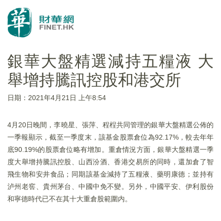
銀華大盤精選減持五糧液 大
舉增持騰訊控股和港交所
日期：2021年4月21日 上午8:54
4月20日晚間，李曉星、張萍、程桯共同管理的銀華大盤精選公佈的
一季報顯示，截至一季度末，該基金股票倉位為92.17%，較去年年
底90.19%的股票倉位略有增加。重倉情況方面，銀華大盤精選一季
度大舉增持騰訊控股、山西汾酒、香港交易所的同時，還加倉了智
飛生物和安井食品；同期該基金減持了五糧液、藥明康德；並持有
泸州老窖、貴州茅台、中國中免不變。另外，中國平安、伊利股份
和寧德時代已不在其十大重倉股範圍内。