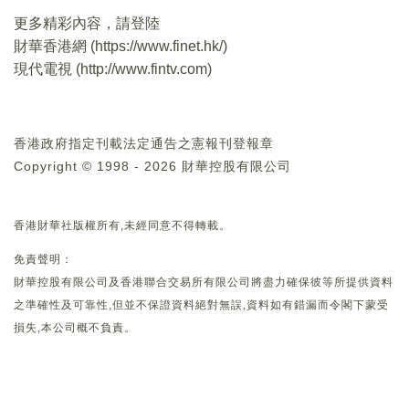
更多精彩內容，請登陸
財華香港網 (
https://www.finet.hk/
)
現代電視 (
http://www.fintv.com
)
香港政府指定刊載法定通告之憲報刊登報章
Copyright © 1998 - 2026 財華控股有限公司
香港財華社版權所有,未經同意不得轉載。
免責聲明：
財華控股有限公司及香港聯合交易所有限公司將盡力確保彼等所提供資料
之準確性及可靠性,但並不保證資料絕對無誤,資料如有錯漏而令閣下蒙受
損失,本公司概不負責。