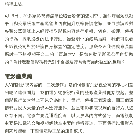
精神生活。
4月9日，70多家影視傳媒單位聯合發佈的聲明中，強烈呼籲短視頻
平台和公眾賬號生產運營者切實提升版權保護意識。並且強調將對
各類公眾賬號上未經授權對影視内容進行剪輯、切條、搬運、傳播
的行為，採取必要的法律行動。從聲明中的嚴厲措辭，我們可以看
出影視公司對於維護自身權益的堅定態度。那麽今天我們就來具體
探討一下短視頻平台上的「百萬大V」是如何動了影視公司的奶酪
的？為什麽整個影視行業對平台搬運行為會有如此強烈的反應？
電影產業鏈
大V們對影視内容的「二次創作」是如何傷害到影視公司的核心利益
的呢？這個問題，我們還要從影視行業的整條產業鏈開始說起。整
個影視行業大體上可以分為制作、發行、傳播三個環節。而三個環
節都要投入大量的資本進行運作。並且電影和電視劇的發行方式還
略有不同。電影主要是通過院線，以大屏幕的方式發行。而電視劇
主要是以電視台和視頻網站為主要的傳播渠道。下面我們以電影為
例來具體看一下整個電影工業的運作模式。