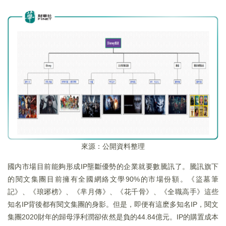
來源：公開資料整理
國内市場目前能夠形成IP壟斷優勢的企業就要數騰訊了。騰訊旗下
的閱文集團目前擁有全國網絡文學90%的市場份額。《盜墓筆
記》、《琅琊榜》、《芈月傳》、《花千骨》、《全職高手》這些
知名IP背後都有閱文集團的身影。但是，即便有這麽多知名IP，閱文
集團2020財年的歸母淨利潤卻依然是負的44.84億元。IP的購置成本