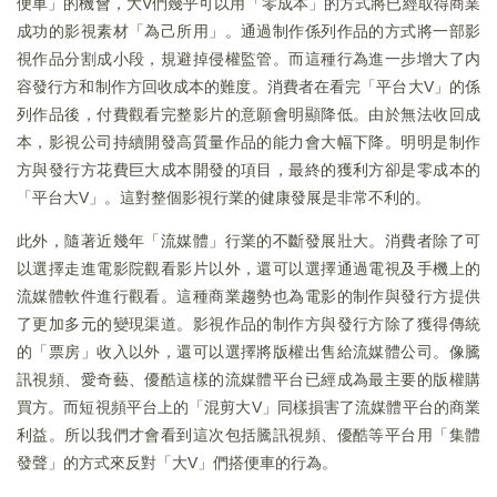
便車」的機會，大V們幾乎可以用「零成本」的方式將已經取得商業
成功的影視素材「為己所用」。通過制作係列作品的方式將一部影
視作品分割成小段，規避掉侵權監管。而這種行為進一步增大了内
容發行方和制作方回收成本的難度。消費者在看完「平台大V」的係
列作品後，付費觀看完整影片的意願會明顯降低。由於無法收回成
本，影視公司持續開發高質量作品的能力會大幅下降。明明是制作
方與發行方花費巨大成本開發的項目，最終的獲利方卻是零成本的
「平台大V」。這對整個影視行業的健康發展是非常不利的。
此外，隨著近幾年「流媒體」行業的不斷發展壯大。消費者除了可
以選擇走進電影院觀看影片以外，還可以選擇通過電視及手機上的
流媒體軟件進行觀看。這種商業趨勢也為電影的制作與發行方提供
了更加多元的變現渠道。影視作品的制作方與發行方除了獲得傳統
的「票房」收入以外，還可以選擇將版權出售給流媒體公司。像騰
訊視頻、愛奇藝、優酷這樣的流媒體平台已經成為最主要的版權購
買方。而短視頻平台上的「混剪大V」同樣損害了流媒體平台的商業
利益。所以我們才會看到這次包括騰訊視頻、優酷等平台用「集體
發聲」的方式來反對「大V」們搭便車的行為。