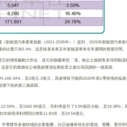
新能源汽車產業規劃（2021-2035年）》提到，2025年新能源汽車
銷量的比重只有5.4%，這意味著未來五年新能源車有非常廣闊的發展空間。
是它的增長驅動力所在，從它的旗艦車型「漢」推出之後銷售表現明顯逆
，這是它的股價在公佈業績厘清短期前景之後出現回調的一個原因。
%-166.34%，至2億元-3億元，高速增長可能與2020年第1季疫情的低基
其股價下跌的第三個原因。
59%，至1565.98億元，毛利率提升了3.09個百分點，至19.38%，
非歸母淨利潤同比增長11.82倍，至29.54億元。
T、半導體等多個領域的企業集團，比亞迪擁有領先的電池、電機、電控和