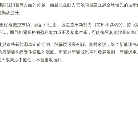
和能源消費等方面的跨越。而且已在動力電池領域建立起全球領先的技術
實現顯著提升。
更好地把控技術、設計和生產，這是造車新勢力目前所不具備的。除此
不低，而且相關業務的盈利能力或不及整車生產，可能拖累其整體業績表
能與這些新能源車企前期的上漲幅度過高有關。相對來說，除了新能源汽
的股價能夠經受住逆風的底氣。但鑒於新能源汽車的發展規劃，新能源車
的大浪淘沙中挺住，不被後浪推到。