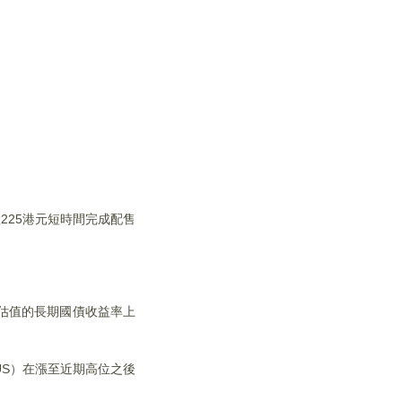
股225港元短時間完成配售
估值的長期國債收益率上
-US）在漲至近期高位之後