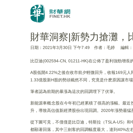
財華洞察|新勢力搶灘，
日期：2021年3月30日 下午7:49
作者：毛婷
編輯：m
比亞迪(002594-CN, 01211-HK)在公佈了盈利強
A股低開4.22%之後在收市前夕輕微回升，收報169元人民
1.33億股新H股的勢頭截然不同，究竟是什麽原因讓市
筆者認為前期的暴漲為這次的回調埋下了伏筆。
新能源車概念股在今年初已經累積了很高的漲幅。最近
升，導致高估值新經濟股份出現回調。2020年漲勢最
從下圖可見，不僅僅是比亞迪，特斯拉（TSLA-US）和中
都顯著回落，其中三劍客的回調幅度最大，達到40%左