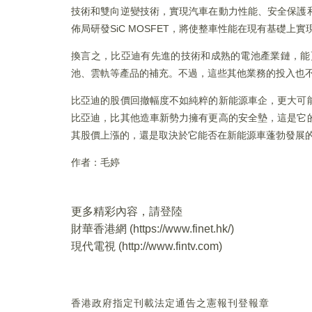
技術和雙向逆變技術，實現汽車在動力性能、安全保護
佈局研發SiC MOSFET，將使整車性能在現有基礎上
換言之，比亞迪有先進的技術和成熟的電池產業鏈，能
池、雲軌等產品的補充。不過，這些其他業務的投入也
比亞迪的股價回撤幅度不如純粹的新能源車企，更大可
比亞迪，比其他造車新勢力擁有更高的安全墊，這是它
其股價上漲的，還是取決於它能否在新能源車蓬勃發展
作者：毛婷
更多精彩內容，請登陸
財華香港網 (
https://www.finet.hk/
)
現代電視 (
http://www.fintv.com
)
香港政府指定刊載法定通告之憲報刊登報章