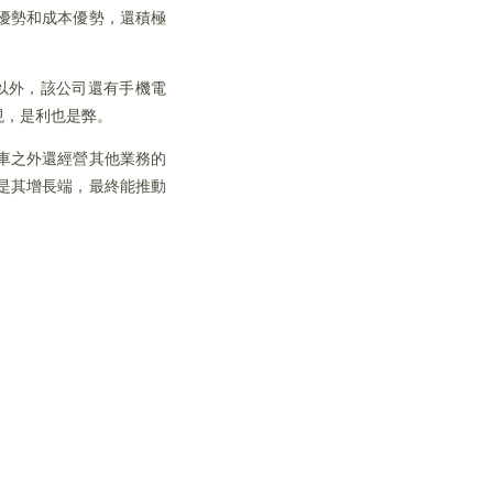
優勢和成本優勢，還積極
以外，該公司還有手機電
現，是利也是弊。
車之外還經營其他業務的
是其增長端，最終能推動