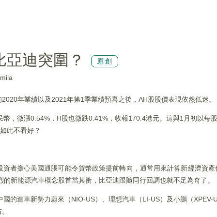
比亞迪突圍？
原創
ila
勁增長的2020年業績以及2021年第1季業績預喜之後，AH股股價表現依然低迷。
幣，微漲0.54%，H股也微跌0.41%，收報170.4港元。這與1月初以每
場如此不看好？
投資者擔心美國通脹可能令貨幣政策提前轉向，通常用來計算新經濟資產
猛烈的新能源汽車概念股首當其衝，比亞迪跟隨同行回調也就不足為奇了。
國的造車新勢力蔚來（NIO-US）、理想汽車（LI-US）及小鵬（XPEV
右。