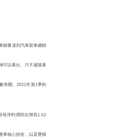
新車銷量達到汽車新車總銷
轉可以看出。只不過隨著
數有關。2021年第1季的
歸母淨利潤同比增長1.62
整車核心技術，以及雙模