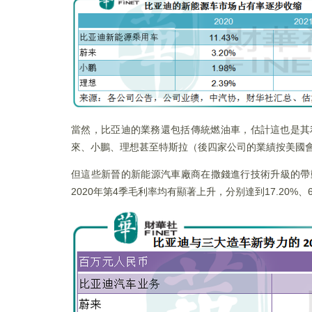
當然，比亞迪的業務還包括傳統燃油車，估計這也是其利
來、小鵬、理想甚至特斯拉（後四家公司的業績按美國
但這些新晉的新能源汽車廠商在撒錢進行技術升級的帶
2020年第4季毛利率均有顯著上升，分别達到17.20%