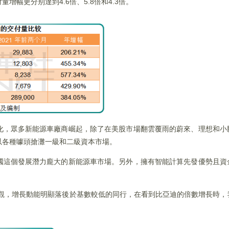
增幅更分别達到4.6倍、5.8倍和4.3倍。
化，眾多新能源車廠商崛起，除了在美股市場翻雲覆雨的蔚來、理想和小
以各種噱頭搶灘一級和二級資本市場。
國這個發展潛力龐大的新能源車市場。另外，擁有智能計算先發優勢且資
可觀，增長動能明顯落後於基數較低的同行，在看到比亞迪的倍數增長時