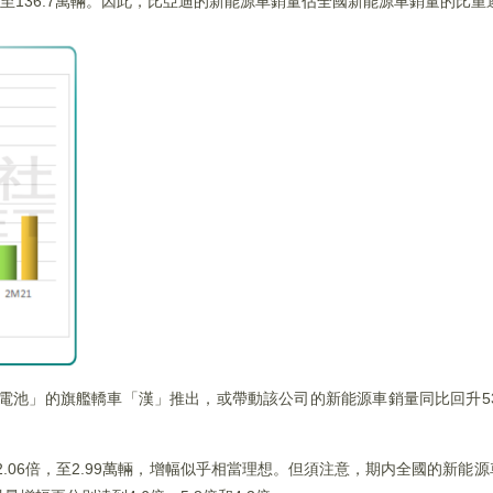
%，至136.7萬輛。因此，比亞迪的新能源車銷量佔全國新能源車銷量的比
片電池」的旗艦轎車「漢」推出，或帶動該公司的新能源車銷量同比回升53
.06倍，至2.99萬輛，增幅似乎相當理想。但須注意，期内全國的新能源車