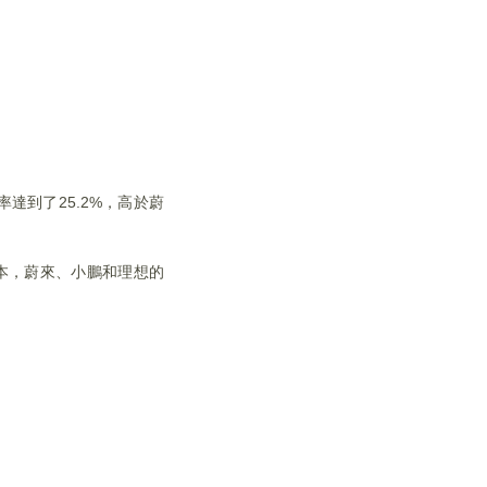
達到了25.2%，高於蔚
本，蔚來、小鵬和理想的