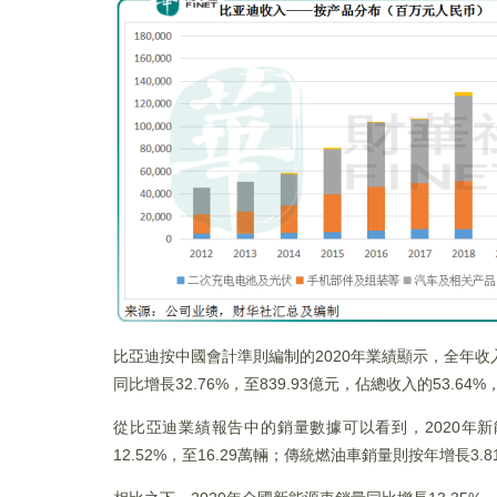
比亞迪按中國會計準則編制的2020年業績顯示，全年收入
同比增長32.76%，至839.93億元，佔總收入的5
從比亞迪業績報告中的銷量數據可以看到，2020年新
12.52%，至16.29萬輛；傳統燃油車銷量則按年增長3