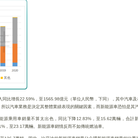
同比增長22.59%，至1565.98億元（單位人民幣，下同），其中汽車
3.64%，所以汽車業務是決定其整體業績表現的關鍵因素，而新能源車恐怕是
能源乘用車銷量不算太出色，同比下降12.83%，至15.62萬輛，合
.81%，至23.17萬輛。新能源車銷情反而不如傳統燃油車。