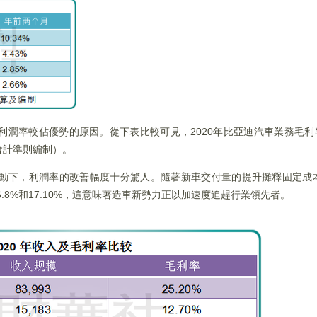
潤率較佔優勢的原因。從下表比較可見，2020年比亞迪汽車業務毛利率
會計準則編制）。
動下，利潤率的改善幅度十分驚人。隨著新車交付量的提升攤釋固定成
、6.8%和17.10%，這意味著造車新勢力正以加速度追趕行業領先者。