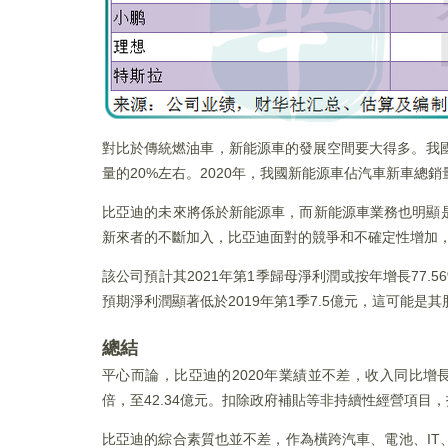
對比於傳統燃油車，新能源車的發展空間要大得多。我國《
量的20%左右。2020年，我國新能源車佔汽車新車總
比亞迪的未來將係於新能源車，而新能源車業務也明顯
新來者的不斷加入，比亞迪面對的競爭和不確定性增加
該公司預計其2021年第1季歸母淨利潤或按年增長77.56
預期淨利潤顯著低於2019年第1季7.5億元，這可能是
總結
平心而論，比亞迪的2020年業績並不差，收入同比增長22.
倍，至42.34億元。扣除政府補貼等非持續性經營項目，扣
比亞迪的綜合素質也並不差，作為橫跨汽車、電池、I