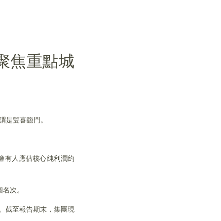
聚焦重點城
可謂是雙喜臨門。
公司擁有人應佔核心純利潤約
個名次。
.6。截至報告期末，集團現