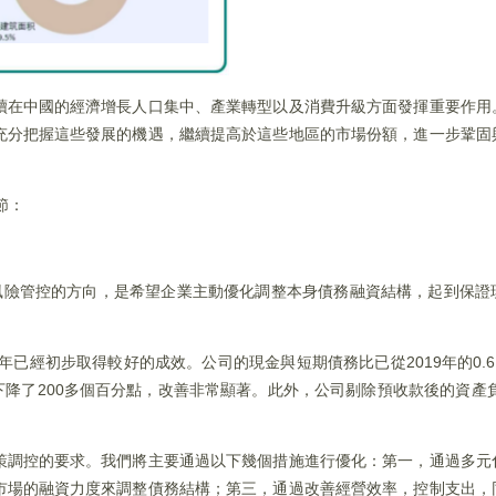
續在中國的經濟增長人口集中、產業轉型以及消費升級方面發揮重要作用
充分把握這些發展的機遇，繼續提高於這些地區的市場份額，進一步鞏固
節：
風險管控的方向，是希望企業主動優化調整本身債務融資結構，起到保證
已經初步取得較好的成效。公司的現金與短期債務比已從2019年的0.6倍上
經下降了200多個百分點，改善非常顯著。此外，公司剔除預收款後的資產負
策調控的要求。我們將主要通過以下幾個措施進行優化：第一，通過多元
市場的融資力度來調整債務結構；第三，通過改善經營效率，控制支出，