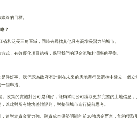
條綠線的目標。
策略？
耕浙江省和泛長三角區域，同時去尋找其他具有高增長潛力的城市。
和方式，有效優化項目結構，保證我們的現金流和利潤率的平衡。
業是件好事。我們認為政府有計劃在未來的房地產行業調控中建立一個立
的一個舉措。
錯開。政策的實施對公司是利好，能夠幫助公司獲取更加完整的土地信息，
況，以此對所有地塊整體評判，對整個城市進行提前思考。
，這對於資金實力強、融資成本優勢明顯的前30強房企而言，能夠獲取