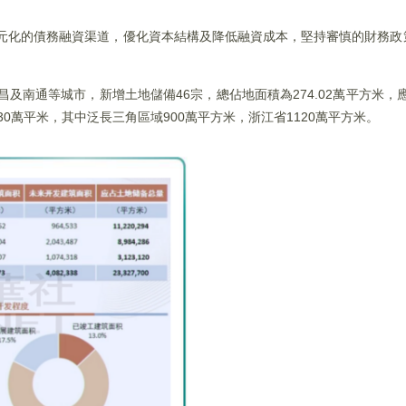
多元化的債務融資渠道，優化資本結構及降低融資成本，堅持審慎的財務
及南通等城市，新增土地儲備46宗，總佔地面積為274.02萬平方米，應佔
30萬平米，其中泛長三角區域900萬平方米，浙江省1120萬平方米。