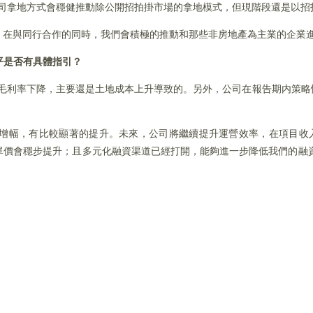
來公司拿地方式會穩健推動除公開招拍掛市場的拿地模式，但現階段還是以
。在與同行合作的同時，我們會積極的推動和那些非房地產為主業的企業
平是否有具體指引？
持平。毛利率下降，主要還是土地成本上升導致的。另外，公司在報告期内策
。
4%的增幅，有比較顯著的提升。未來，公司將繼續提升運營效率，在項目
價會穩步提升；且多元化融資渠道已經打開，能夠進一步降低我們的融資