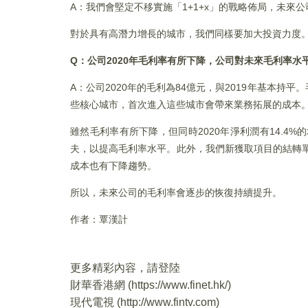
A：我們會堅定不移實施「1+1+x」的戰略佈局，未
對於具有高潛力增長的城市，我們同樣要加大投資力度
Q：公司2020年毛利率有所下降，公司對未來毛利率水
A：公司2020年的毛利為84億元，與2019年基本
些核心城市，首次進入這些城市會帶來業務拓展的成本
雖然毛利率有所下降，但同時2020年淨利潤有14.
夫，以提高毛利率水平。此外，我們新獲取項目的結轉單
成本也有下降趨勢。
所以，未來公司的毛利率會逐步的恢復持續提升。
作者：覃漢計
更多精彩內容，請登陸
財華香港網 (
https://www.finet.hk/
)
現代電視 (
http://www.fintv.com
)