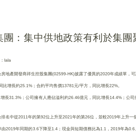
集團：集中供地政策有利於集團
lala
產開發商祥生控股集團(02599-HK)披露了優異的2020年成績單，
同比增長約25.1%；合約平均售價13781元/平方，同比增長22%。
增長31.3%；公司擁有人應佔溢利約26.46億元，同比增長14.4%；
中從2011年的第92位上升至2021年的第26位，並較2019年上升一
19年同期的3.6下降至1.4；現金與短期債務比為1.1，2019年為0