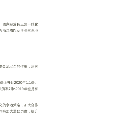
。國家關於長三角一體化
與浙江省以及泛長三角地
現金流安全的作用，這有
升到2020年1.1倍。
債率對比2019年也是有
化的拿地策略，加大合作
同時加大還款力度，提升