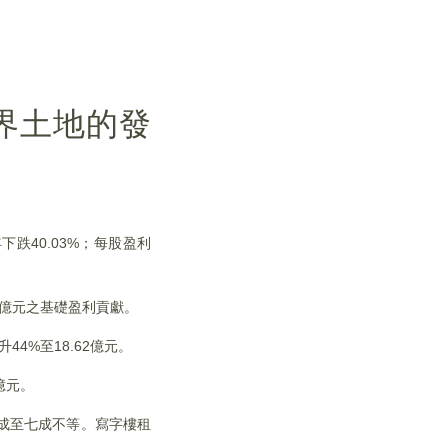
新界土地的發
年下跌40.03%；每股盈利
9億元之基礎盈利貢獻。
44%至18.62億元。
億元。
兩成至七成不等。寫字樓租