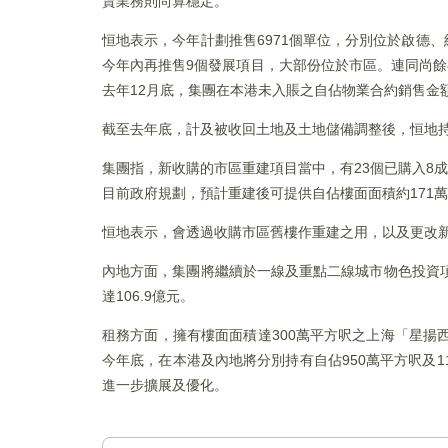
賃業務則尚算穩定。
恒地表示，今年計劃推售6971個單位，分別位於啟德、
今年內再推售9個發展項目，大部份位於市區。連同尚餘存
去年12月底，集團在本港未入賬之自佔物業合約銷售金額約
截至去年底，計及被收回土地及土地儲備調整後，恒地持
集團指，新收購的市區重建項目當中，有23個已購入8
目前政府規劃，預計重建後可提供自佔樓面面積約171
恒地表示，會透過收購市區舊樓作重建之用，以及更改
內地方面，集團將繼續於一線及重點二線城市物色投資
達106.9億元。
租務方面，擁有樓面面積達300萬平方呎之上海「星揚
今年底，在本港及內地將分別持有自佔950萬平方呎及
進一步擴展及優化。