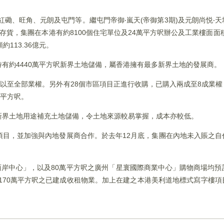
紅磡、旺角、元朗及屯門等。繼屯門帝御‧嵐天(帝御第3期)及元朗尚悦‧
貨，集團在本港有約8100個住宅單位及24萬平方呎辦公及工業樓面面積
113.36億元。
有約4440萬平方呎新界土地儲備，屬香港擁有最多新界土地的發展商。
成以至全部業權。另外有28個市區項目正進行收購，已購入兩成至8成業
萬平方呎。
新界土地用途補充土地儲備，令土地來源較易掌握，成本亦較低。
項目，並加強與內地發展商合作。於去年12月底，集團在內地未入賬之自
西岸中心」，以及80萬平方呎之廣州「星寰國際商業中心」購物商場均
1170萬平方呎之已建成收租物業。加上在建之本港美利道地標式寫字樓