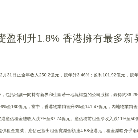
年基礎盈利升1.8% 香港擁有最多
12月31日止全年收入250.2億元，按年升3.46%；盈利101.92億元，按
77%，包括出讓一間持有新界和生圍若干地塊權益的公司股權，錄得約36.2
6%至160億元，當中，香港物業銷售升3%至141.47億元，內地物業銷售升
在港應佔租金總收入跌7%至67.74億元。應佔稅前租金淨收入跌11%至50
供租金寬減，應佔已授出租金寬減金額達4.58億港元，租金減幅介乎