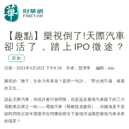
【趣點】樂視倒了!天際汽車
卻活了，踏上IPO徵途？
原創
日期：2021年3月16日 下午8:28
作者：慧澤李
編輯：lala
樂視的「種子」生命力有多強？套用一句詩，「野火燒不儘，春風
吹又生」。
說起天際汽車，你或許會打個問號，但是提及樂視汽車旗下的三大
電動車品牌之一的——電咖汽車（戰略投資參與），你腦海是不是
頓時閃現出當年賈躍亭在閃爍的燈光下激情洋溢構想樂視汽車未來
的場景？