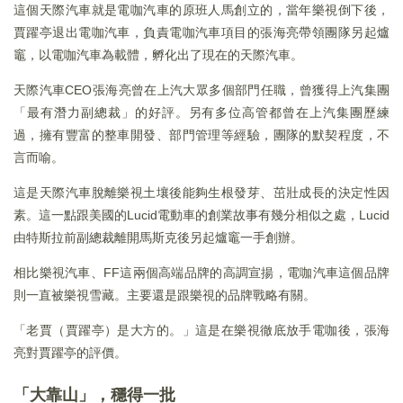
這個天際汽車就是電咖汽車的原班人馬創立的，當年樂視倒下後，
賈躍亭退出電咖汽車，負責電咖汽車項目的張海亮帶領團隊另起爐
竈，以電咖汽車為載體，孵化出了現在的天際汽車。
天際汽車CEO張海亮曾在上汽大眾多個部門任職，曾獲得上汽集團
「最有潛力副總裁」的好評。另有多位高管都曾在上汽集團歷練
過，擁有豐富的整車開發、部門管理等經驗，團隊的默契程度，不
言而喻。
這是天際汽車脫離樂視土壤後能夠生根發芽、茁壯成長的決定性因
素。這一點跟美國的Lucid電動車的創業故事有幾分相似之處，Lucid
由特斯拉前副總裁離開馬斯克後另起爐竈一手創辦。
相比樂視汽車、FF這兩個高端品牌的高調宣揚，電咖汽車這個品牌
則一直被樂視雪藏。主要還是跟樂視的品牌戰略有關。
「老賈（賈躍亭）是大方的。」這是在樂視徹底放手電咖後，張海
亮對賈躍亭的評價。
「大靠山」，穩得一批