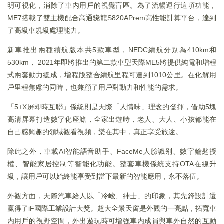
明可視化，消除了車内用戶的視覺盲區。為了流暢運行這項功能，
ME7搭載了雙主機配合高通骁龍S820APrem高性能計算平台，達到
了高級車規級處理能力。
新車推出兩種續航版本共5款車型，NEDC續航分别為410km和
530km， 2021年即將推出的第二款車型天際ME5將提供純電和增程
式兩套動力總成，增程版整合續航里程可達到1010公里。在化解用
戶里程焦慮的同時，也兼顧了用戶對動力和性能的需求。
「5+X屏即時互聯」係統則是天際「人情味」理念的發揮，借助5塊
高清屏幕打造數字化座艙，全家出遊時，老人、大人、小孩都能在
自己感興趣的領域觀看視頻，樂在其中，真正享受旅途。
除此之外，車載AI智能語音助手、FaceMe人臉識别、數字鑰匙授
權、智能家居控制等智能化功能。整套車機係統支持OTA在線升
級，讓用戶可以始終能享受到當下最新的智能應用，永不落伍。
外觀方面，天際汽車給人以「冷峻、紳士」的印象，其先鋒設計還
赢得了iF國際工業設計大獎。超大全景天窗是外觀的一亮點，拓寬車
内用戶的視野空間，外出遊玩時可增強車内成員與車外自然的互動