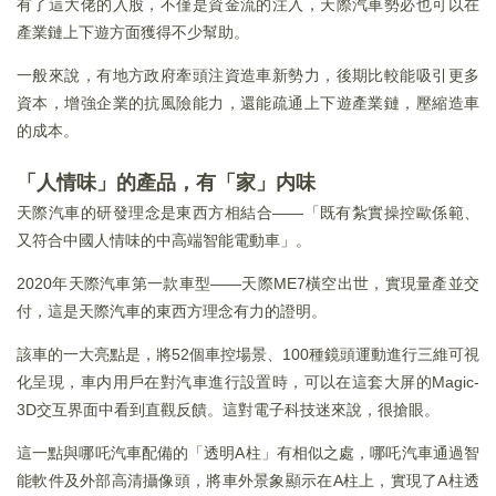
有了這大佬的入股，不僅是資金流的注入，天際汽車勢必也可以在
產業鏈上下遊方面獲得不少幫助。
一般來說，有地方政府牽頭注資造車新勢力，後期比較能吸引更多
資本，增強企業的抗風險能力，還能疏通上下遊產業鏈，壓縮造車
的成本。
「人情味」的產品，有「家」内味
天際汽車的研發理念是東西方相結合——「既有紮實操控歐係範、
又符合中國人情味的中高端智能電動車」。
2020年天際汽車第一款車型——天際ME7橫空出世，實現量產並交
付，這是天際汽車的東西方理念有力的證明。
該車的一大亮點是，將52個車控場景、100種鏡頭運動進行三維可視
化呈現，車内用戶在對汽車進行設置時，可以在這套大屏的Magic-
3D交互界面中看到直觀反饋。這對電子科技迷來說，很搶眼。
這一點與哪吒汽車配備的「透明A柱」有相似之處，哪吒汽車通過智
能軟件及外部高清攝像頭，將車外景象顯示在A柱上，實現了A柱透