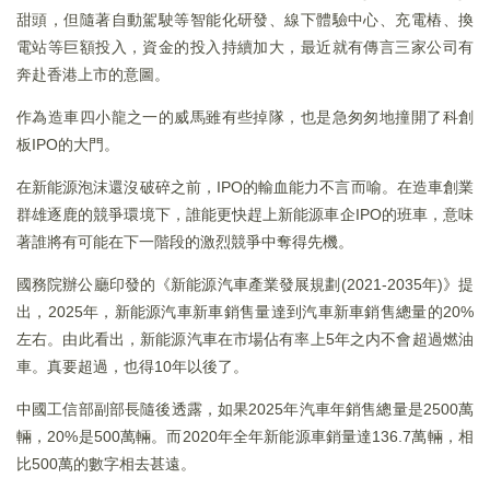
甜頭，但隨著自動駕駛等智能化研發、線下體驗中心、充電樁、換
電站等巨額投入，資金的投入持續加大，最近就有傳言三家公司有
奔赴香港上市的意圖。
作為造車四小龍之一的威馬雖有些掉隊，也是急匆匆地撞開了科創
板IPO的大門。
在新能源泡沫還沒破碎之前，IPO的輸血能力不言而喻。在造車創業
群雄逐鹿的競爭環境下，誰能更快趕上新能源車企IPO的班車，意味
著誰將有可能在下一階段的激烈競爭中奪得先機。
國務院辦公廳印發的《新能源汽車產業發展規劃(2021-2035年)》提
出，2025年，新能源汽車新車銷售量達到汽車新車銷售總量的20%
左右。由此看出，新能源汽車在市場佔有率上5年之内不會超過燃油
車。真要超過，也得10年以後了。
中國工信部副部長隨後透露，如果2025年汽車年銷售總量是2500萬
輛，20%是500萬輛。而2020年全年新能源車銷量達136.7萬輛，相
比500萬的數字相去甚遠。