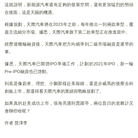
這就說明，新能源汽車還有足夠的發展空間，還有更加猛烈的勢頭
在後面，這是天賜的機遇。
根據規劃，天際汽車將在2023年之前，每年推出一到兩款車型，覆
蓋主流細分市場。據悉，天際汽車旗下第二款車型正在推進當中。
經歷過幾輪融資後，天際汽車把方向瞄準到二級市場融資是遲早的
事。
據悉，天際汽車已開啓IPO準備工作，計劃於2021年IPO，新一輪
Pre-IPO融資也已啓動。
到底是像蔚來、理想、小鵬那樣赴美敲鍾，還是步威馬的後塵去科
創板上市，那還得看天際汽車的業績與戰略規劃了。
如果真的赴美成功上市，張海亮遇到賈躍亭，兩位昔日的老夥計又
會聊些啥呢？
作者 慧澤李