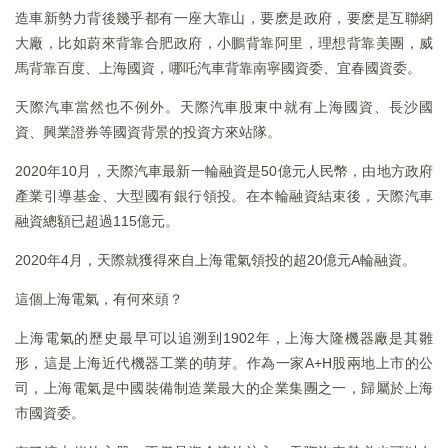
造車新勢力背後幾乎都有一座大靠山，要麽是政府，要麽是互聯網
大廠，比如蔚來背靠合肥政府，小鵬背靠阿里，理想背靠美團，威
馬背靠百度、上海國資，哪吒汽車背靠南寧國資委、宜春國資委。
天際汽車當然也不例外。天際汽車股東中就有上海國資、長沙國
資、興業證券等國資背景的投資方來站隊。
2020年10月，天際汽車最新一輪融資是50億元人民幣，由地方政府
產業引導基金、大型國有銀行領投。在本輪融資結束後，天際汽車
融資總額已超過115億元。
2020年4月，天際就獲得來自上海電氣領投的超20億元A輪融資。
這個上海電氣，有何來頭？
上海電氣的歷史最早可以追溯到1902年，上海大隆機器廠是其雛
形，這是上海近代機器工業的萌芽。作為一家A+H股兩地上市的公
司，上海電氣是中國裝備制造業最大的企業集團之一，歸屬於上海
市國資委。