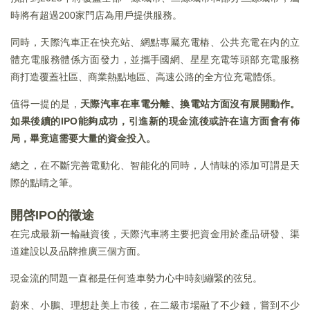
時將有超過200家門店為用戶提供服務。
同時，天際汽車正在快充站、網點專屬充電樁、公共充電在内的立
體充電服務體係方面發力，並攜手國網、星星充電等頭部充電服務
商打造覆蓋社區、商業熱點地區、高速公路的全方位充電體係。
值得一提的是，
天際汽車在車電分離、換電站方面沒有展開動作。
如果後續的IPO能夠成功，引進新的現金流後或許在這方面會有佈
局，畢竟這需要大量的資金投入。
總之，在不斷完善電動化、智能化的同時，人情味的添加可謂是天
際的點睛之筆。
開啓IPO的徵途
在完成最新一輪融資後，天際汽車將主要把資金用於產品研發、渠
道建設以及品牌推廣三個方面。
現金流的問題一直都是任何造車勢力心中時刻繃緊的弦兒。
蔚來、小鵬、理想赴美上市後，在二級市場融了不少錢，嘗到不少