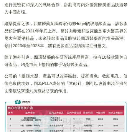
進行更密切和深入的戰略合作，計劃將海内外優質醫美產品快速帶
入中國市場。
繼樂提葆之後，四環醫藥又獲獨家代理Hugel的玻尿酸產品，該款產
品預計將在2021年年底上市。鑒於肉毒素和玻尿酸是兩大醫美界的
兩大主要消耗品，未來該款產品又將掀起四環醫藥新的增長高潮。
預計2023年至2025年，將有更多產品陸續獲得注冊批文。
除了海外引進，四環醫藥的在研管線產品豐富，擁有10餘款醫美自
研產品，均是市面上暢銷的非手術類醫美產品。
公司的「童顔水凝」產品可以改善皺紋、提亮膚色、收細毛孔、修
復疤痕的功效，同為PLLA成分的「童顔針」則可以改善由淺至深的
面部皺紋來達到抗衰及防衰的作用。