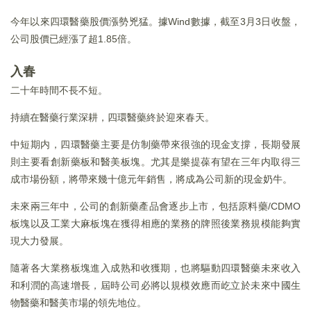
今年以來四環醫藥股價漲勢兇猛。據Wind數據，截至3月3日收盤，
公司股價已經漲了超1.85倍。
入春
二十年時間不長不短。
持續在醫藥行業深耕，四環醫藥終於迎來春天。
中短期内，四環醫藥主要是仿制藥帶來很強的現金支撐，長期發展
則主要看創新藥板和醫美板塊。尤其是樂提葆有望在三年内取得三
成市場份額，將帶來幾十億元年銷售，將成為公司新的現金奶牛。
未來兩三年中，公司的創新藥產品會逐步上市，包括原料藥/CDMO
板塊以及工業大麻板塊在獲得相應的業務的牌照後業務規模能夠實
現大力發展。
隨著各大業務板塊進入成熟和收獲期，也將驅動四環醫藥未來收入
和利潤的高速增長，屆時公司必將以規模效應而屹立於未來中國生
物醫藥和醫美市場的領先地位。