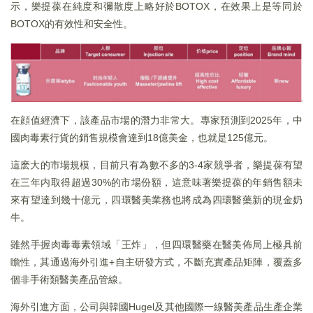
示，樂提葆在純度和彌散度上略好於BOTOX，在效果上是等同於
BOTOX的有效性和安全性。
在顔值經濟下，該產品市場的潛力非常大。專家預測到2025年，中
國肉毒素行貨的銷售規模會達到18億美金，也就是125億元。
這麽大的市場規模，目前只有為數不多的3-4家競爭者，樂提葆有望
在三年内取得超過30%的市場份額，這意味著樂提葆的年銷售額未
來有望達到幾十億元，四環醫美業務也將成為四環醫藥新的現金奶
牛。
雖然手握肉毒毒素領域「王炸」，但四環醫藥在醫美佈局上極具前
瞻性，其通過海外引進+自主研發方式，不斷充實產品矩陣，覆蓋多
個非手術類醫美產品管線。
海外引進方面，公司與韓國Hugel及其他國際一線醫美產品生產企業