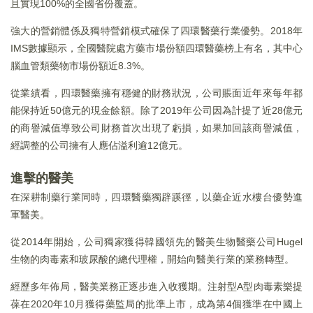
且實現100%的全國省份覆蓋。
強大的營銷體係及獨特營銷模式確保了四環醫藥行業優勢。2018年
IMS數據顯示，全國醫院處方藥市場份額四環醫藥榜上有名，其中心
腦血管類藥物市場份額近8.3%。
從業績看，四環醫藥擁有穩健的財務狀況，公司賬面近年來每年都
能保持近50億元的現金餘額。除了2019年公司因為計提了近28億元
的商譽減值導致公司財務首次出現了虧損，如果加回該商譽減值，
經調整的公司擁有人應佔溢利逾12億元。
進擊的醫美
在深耕制藥行業同時，四環醫藥獨辟蹊徑，以藥企近水樓台優勢進
軍醫美。
從2014年開始，公司獨家獲得韓國領先的醫美生物醫藥公司Hugel
生物的肉毒素和玻尿酸的總代理權，開始向醫美行業的業務轉型。
經歷多年佈局，醫美業務正逐步進入收獲期。注射型A型肉毒素樂提
葆在2020年10月獲得藥監局的批準上市，成為第4個獲準在中國上