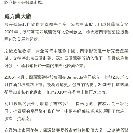
屹立於未來醫藥市場。
處方藥大廠
原是傳統心血管處方藥領先企業、港股白馬股，四環醫藥成立於
2001年，彼時海南四環醫藥有限公司創立，標志著四環醫藥控股集
團創業發展的起點。
之後通過收購、兼並等資本運作手段，四環醫藥進一步完善產業
鏈，先後將北京四環制藥、深圳四環醫藥等納入旗下，發展成為集
研發、生產和銷售於一體的集團化醫藥企業。
2006年4月，四環醫藥控股集團在Bermuda注冊成立，並於2007年3
月在新加坡成功上市。後為適應更大發展的需要，2009年四環醫藥
從新加坡私有化退市，並於2010年在香港主板再次上市。
利用募集的資金，收購了吉林多菲、長春翔通、吉林四長三家公
司，把四環的產品從心腦血管、中樞神經係統領域拓展到了代謝、
腫瘤、抗感染。
在香港上市兩年後，四環醫藥受投資者熱捧股價大漲，成為港股醫