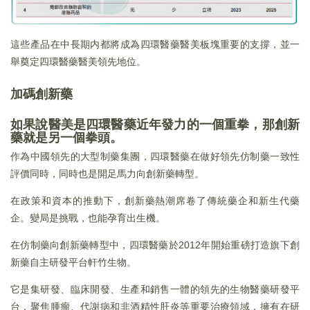
這些產品在中長期内都將成為四環醫藥醫美板塊重要的支撐，並一
舉奠定四環醫藥醫美領先地位。
加碼創新藥
如果說醫美是四環醫藥近年發力的一個重拳，那創新
藥就是另一個拳頭。
作為中國領先的大型制藥集團，四環醫藥在做好領先仿制藥一致性
評價同時，同時也是開足馬力向創新藥轉型。
在政策和資本的推動下，創新藥熱潮席卷了傳統藥企和新生代藥
企。變局是挑戰，也能孕育出生機。
在仿制藥向創新藥轉型中，四環醫藥於2012年開始重磅打造旗下創
新藥自主研發平台軒竹生物。
它是集研發、臨床開發、生產和銷售一體的領先的生物醫藥研發平
台，聚焦腫瘤、代謝病和非酒精性肝炎等重要治療領域，擁有在研