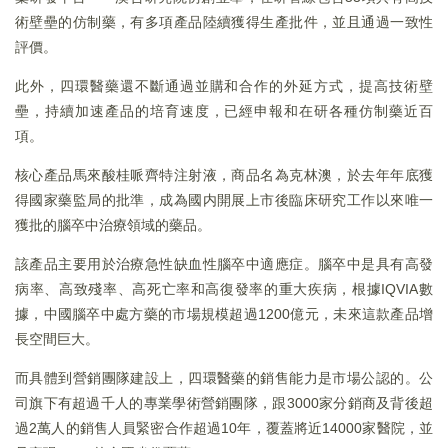
術壁壘的仿制藥，有多項產品陸續獲得生產批件，並且通過一致性
評價。
此外，四環醫藥還不斷通過並購和合作的外延方式，提高技術壁
壘，持續加速產品的培育速度，已經申報和在研各種仿制藥近百
項。
核心產品馬來酸桂哌齊特注射液，商品名為克林澳，於去年年底獲
得國家藥監局的批準，成為國内開展上市後臨床研究工作以來唯一
獲批的腦卒中治療領域的藥品。
該產品主要用於治療急性缺血性腦卒中適應症。腦卒中是具有高發
病率、高致殘率、高死亡率和高復發率的重大疾病，根據IQVIA數
據，中國腦卒中處方藥的市場規模超過1200億元，未來這款產品增
長空間巨大。
而具體到營銷團隊建設上，四環醫藥的銷售能力是市場公認的。公
司旗下有超過千人的專業學術營銷團隊，跟3000家分銷商及背後超
過2萬人的銷售人員緊密合作超過10年，覆蓋將近14000家醫院，並