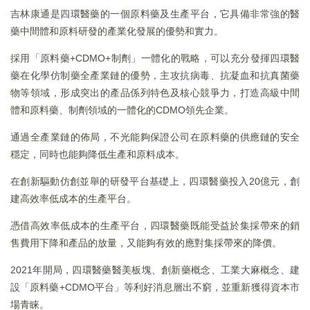
吉林康通是四環醫藥的一個原料藥及生產平台，它具備非常強的醫
藥中間體和原料研發的產業化發展的優勢和實力。
採用「原料藥+CDMO+制劑」一體化的戰略，可以充分發揮四環醫
藥在化學仿制藥全產業鏈的優勢，主攻抗病毒、抗凝血和抗真菌藥
物等領域，形成突出的產品係列特色及核心競爭力，打造高級中間
體和原料藥、制劑領域的一體化的CDMO領先企業。
通過全產業鏈的佈局，不光能夠保證公司在原料藥的供應鏈的安全
穩定，同時也能夠降低生產和原料成本。
在創新驅動仿創並舉的研發平台基礎上，四環醫藥投入20億元，創
建高效率低成本的生產平台。
憑借高效率低成本的生產平台，四環醫藥既能受益於集採帶來的銷
售費用下降和產品的放量，又能夠有效的應對集採帶來的降價。
2021年開局，四環醫藥醫美板塊、創新藥概念、工業大麻概念、建
設「原料藥+CDMO平台」等利好消息層出不窮，並重新獲得資本市
場青睐。