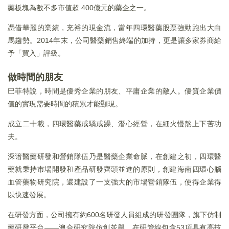
藥板塊為數不多市值超 400億元的藥企之一。
憑借華麗的業績，充裕的現金流，當年四環醫藥股票強勁跑出大白
馬趨勢。2014年末，公司醫藥銷售終端的加持，更是讓多家券商給
予「買入」評級。
做時間的朋友
巴菲特說，時間是優秀企業的朋友、平庸企業的敵人。優質企業價
值的實現需要時間的積累才能顯現。
成立二十載，四環醫藥戒驕戒躁、潛心經營，在細火慢熬上下苦功
夫。
深谙醫藥研發和營銷隊伍乃是醫藥企業命脈，在創建之初，四環醫
藥就秉持市場開發和產品研發齊頭並進的原則，創建海南四環心腦
血管藥物研究院，還建設了一支強大的市場營銷隊伍，使得企業得
以快速發展。
在研發方面，公司擁有約600名研發人員組成的研發團隊，旗下仿制
藥研發平台——澳合研究院仿創並舉，在研管線包含53項具有高技