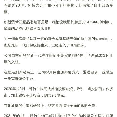
管線近20項，包括大分子和小分子的藥物，具備完全自主知識產
權。
創新藥拳頭產品吡咯西尼是一種治療晚期乳腺癌的CDK4/6抑制劑，
單藥的治療已經進入臨床Ⅱ期。
另一個重磅產品是新一代的氮合成氨基糖苷類的抗生素Plazomicin，
也是最新一代的超級抗生素，已經進入了Ⅲ期臨床。
公司自主研發的新一代消化疾病用藥安納拉唑鈉，已經完成臨床Ⅲ
期的入組。
在推進創新發展上，公司採用内生加外延方式，通過融資、並購進
一步完善研發平台。
2020年的8月，軒竹生物完成首輪股權融資，吸引「國投招商」作股
東，加上跟投基金投資，總共9.6億元。
在創新藥的引進和研發上，雙方還將進行全面的戰略合作。
2021年的1月，軒竹生物完成對國内領先的生物醫藥公司康明百奧