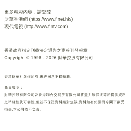
更多精彩內容，請登陸
財華香港網 (
https://www.finet.hk/
)
現代電視 (
http://www.fintv.com
)
香港政府指定刊載法定通告之憲報刊登報章
Copyright © 1998 - 2026 財華控股有限公司
香港財華社版權所有,未經同意不得轉載。
免責聲明：
財華控股有限公司及香港聯合交易所有限公司將盡力確保彼等所提供資料
之準確性及可靠性,但並不保證資料絕對無誤,資料如有錯漏而令閣下蒙受
損失,本公司概不負責。