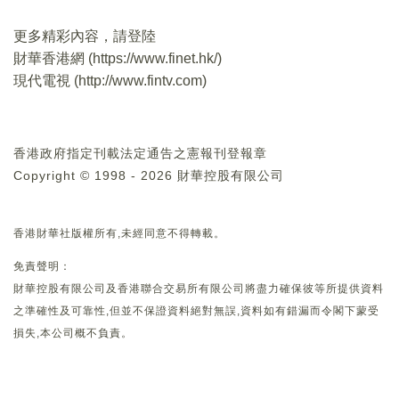
更多精彩內容，請登陸
財華香港網 (
https://www.finet.hk/
)
現代電視 (
http://www.fintv.com
)
香港政府指定刊載法定通告之憲報刊登報章
Copyright © 1998 - 2026 財華控股有限公司
香港財華社版權所有,未經同意不得轉載。
免責聲明：
財華控股有限公司及香港聯合交易所有限公司將盡力確保彼等所提供資料
之準確性及可靠性,但並不保證資料絕對無誤,資料如有錯漏而令閣下蒙受
損失,本公司概不負責。