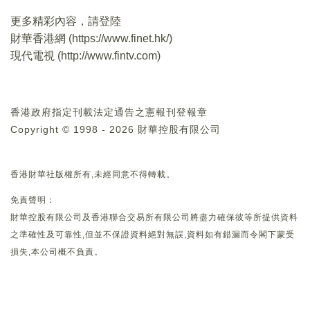
更多精彩內容，請登陸
財華香港網 (
https://www.finet.hk/
)
現代電視 (
http://www.fintv.com
)
香港政府指定刊載法定通告之憲報刊登報章
Copyright © 1998 - 2026 財華控股有限公司
香港財華社版權所有,未經同意不得轉載。
免責聲明：
財華控股有限公司及香港聯合交易所有限公司將盡力確保彼等所提供資料
之準確性及可靠性,但並不保證資料絕對無誤,資料如有錯漏而令閣下蒙受
損失,本公司概不負責。