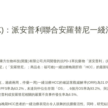
-HK)：派安普利聯合安羅替尼一
團與康方生物科技(開曼)有限公司共同開發的抗PD-1單抗藥物「派安普利」
尼」(「安羅替尼」；商品名：福可維)一綫治療晚期肝癌「HCC」的最新研
，連續兩周，停藥一周)一綫治療HCC的確認客觀緩解率(ORR)為31.0
個月PFS率為63.2%，未達到中位生存期「OS」，6個月OS率為93.2%
與派安普利或安羅替尼相關的嚴重不良事件發生率為6.5%。
為晚期HCC患者的一綫治療表現出令人鼓舞的抗腫瘤活性。同時，研究結