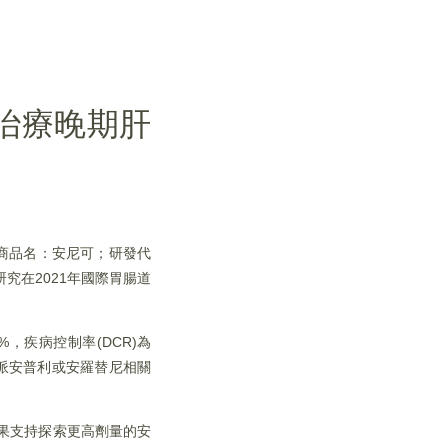
綫治療晚期肝
(商品名：安尼可；研發代
究在2021年國際胃腸道
%，疾病控制率(DCR)為
。與派安普利或安羅替尼相關
果支持探索更高劑量的安