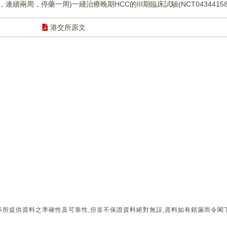
續兩周，停藥一周)一綫治療晚期HCC的III期臨床試驗(NCT0434415
港交所原文
所提供資料之準確性及可靠性,但並不保證資料絕對無誤,資料如有錯漏而令閣