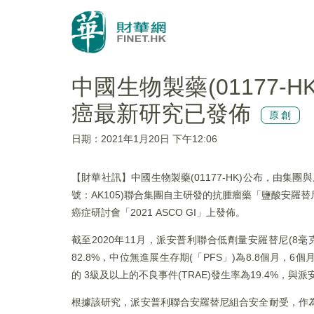
中國生物製藥(01177
癌最新研究已發佈
原創
日期：2021年1月20日 下午12:06
【財華社訊】中國生物製藥(01177-HK)公布，由集
號：AK105)聯合集團自主研發的抗腫瘤藥「鹽酸安羅替
癌症研討會「2021 ASCO GI」上發佈。
截至2020年11月，派安普利聯合低劑量安羅替尼(8毫克
82.8%，中位無進展生存期(「PFS」)為8.8個月，6
的 3級及以上的不良事件(TRAE)發生率為19.4%，
根據該研究，派安普利聯合安羅替尼組合安全耐受，作