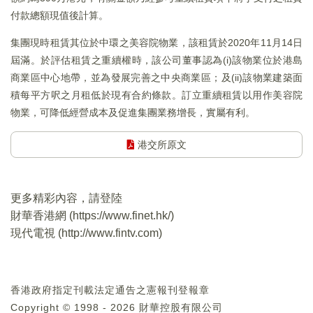
付款總額現值後計算。
集團現時租賃其位於中環之美容院物業，該租賃於2020年11月14日
屆滿。於評估租賃之重續權時，該公司董事認為(i)該物業位於港島
商業區中心地帶，並為發展完善之中央商業區；及(ii)該物業建築面
積每平方呎之月租低於現有合約條款。訂立重續租賃以用作美容院
物業，可降低經營成本及促進集團業務增長，實屬有利。
港交所原文
更多精彩內容，請登陸
財華香港網 (
https://www.finet.hk/
)
現代電視 (
http://www.fintv.com
)
香港政府指定刊載法定通告之憲報刊登報章
Copyright © 1998 - 2026 財華控股有限公司