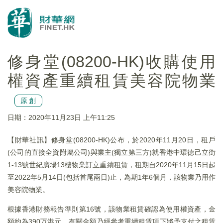
修身堂(08200-HK)收購使用
權資產重續租賃美容院物業
原創
日期：2020年11月23日 上午11:25
【財華社訊】修身堂(08200-HK)公布，於2020年11月20日，租戶
(公司的直接全資附屬公司)與業主(獨立第三方)就香港中環德己立街
1-13號世紀廣場13樓物業訂立重續租賃，租期自2020年11月15日起
至2022年5月14日(包括首尾兩日)止，為期1年6個月，該物業乃用作
美容院物業。
根據香港財務報告準則第16號，該物業租賃確認為使用權資產，金
額約為390万港元，有關金額乃經參考重續租賃項下將予支付之租賃