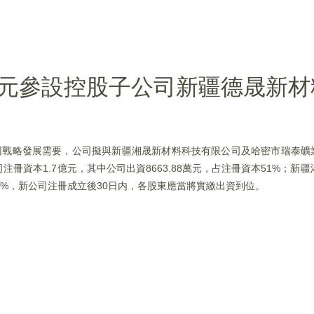
8萬元參設控股子公司新疆德晟新材
公告稱，因戰略發展需要，公司擬與新疆湘晟新材料科技有限公司及哈密市瑞泰
資本1.7億元，其中公司出資8663.88萬元，占注冊資本51%；新疆湘
本4%，新公司注冊成立後30日内，各股東應當將實繳出資到位。