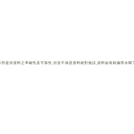
所提供資料之準確性及可靠性,但並不保證資料絕對無誤,資料如有錯漏而令閣