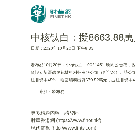
中核钛白：擬8663.8
日期：2020年10月20日 下午8:33
發布易10月20日 - 中核钛白（002145）晚間
資設立新疆德晟新材料科技有限公司（暫定名）。該公司注冊
注冊資本45%；哈密瑞泰出資679.52萬元，占注冊資
來源：發布易
更多精彩內容，請登陸
財華香港網 (
https://www.finet.hk/
)
現代電視 (
http://www.fintv.com
)