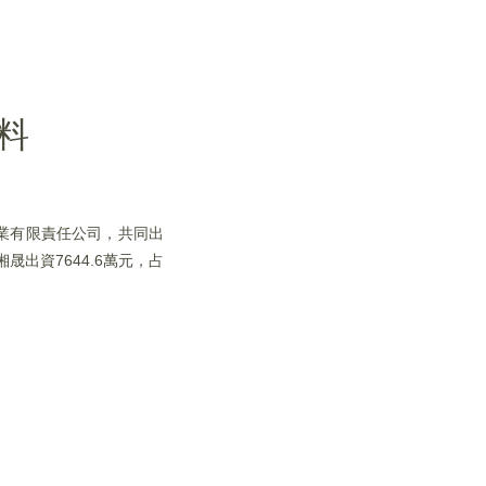
料
礦業有限責任公司，共同出
晟出資7644.6萬元，占