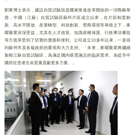
劉軍博士表示，建設自貿試驗區是國家推進改革開放的一項戰略舉
措，中國（江蘇）自貿試驗區蘇州片區成立以來，在片區制度創
新、高水平開放、産業轉型、科技創新、營商環境等舉措之下，東
曜藥業深深受益，尤其在人才政策、知識産權保護、行政事項審批
等方面享受到了切實的實惠和便利。公司成立10多年以來，一直得
到蘇州市及各級政府的重視和大力支持。「未來，東曜藥業將繼續
紮根江蘇自貿試驗區，為滿足國内亟需滿足的臨床需求、為提升中
國癌症患者生命質量貢獻更多力量。」