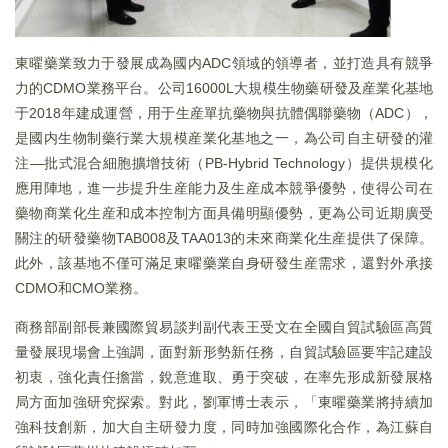
東曜藥業致力于發展成為國内ADC領域的領導者，並打造具有競爭
力的CDMO業務平台。公司16000L大規模生物藥研發及産業化基地
于2018年建成運營，用于生産單抗藥物與抗體偶聯藥物（ADC），
是國内生物制藥行業大規模産業化基地之一，為公司自主研發的灌
注—批式混合細胞擴增技術（PB-Hybrid Technology）提供規模化
應用陣地，進一步提升生産能力及生産成本競爭優勢，使得公司在
藥物商業化生産和成本控制方面具備明顯優勢，更為公司近期廣受
關注的研發藥物TAB008及TAA013的未來商業化生産提供了保障。
此外，該基地不僅可滿足東曜藥業自身研發生産需求，還對外承接
CDMO和CMO業務。
商務部副部長兼國際貿易談判副代表王受文在全國自貿試驗區高質
量發展現場會上強調，面對新形勢新任務，自貿試驗區要牢記建設
初衷，強化責任擔當，銳意進取、勇于突破，在率先形成新發展格
局方面加強研究探索。對此，劉軍博士表示，「東曜藥業將持續加
強科技創新，加大自主研發力度，同時加強國際化合作，為江蘇自