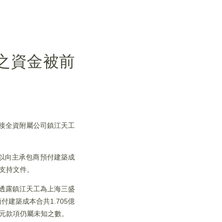
本之資金被前
間接全資附屬公司鎮江天工
元以向主承包商預付建築成
及支持文件。
透露鎮江天工為上海三盛
付建築成本合共1.705億
億元款項仍屬未知之數。