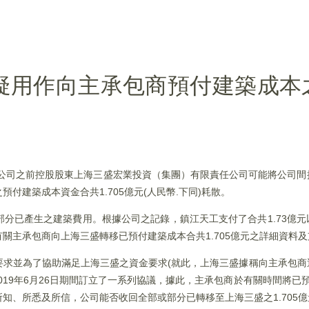
K)懷疑用作向主承包商預付建築成
司得悉公司之前控股股東上海三盛宏業投資（集團）有限責任公司可能將公司
付建築成本資金合共1.705億元(人民幣.下同)耗散。
分已產生之建築費用。根據公司之記錄，鎮江天工支付了合共1.73億
關主承包商向上海三盛轉移已預付建築成本合共1.705億元之詳細資料
要求並為了協助滿足上海三盛之資金要求(就此，上海三盛據稱向主承包商
2019年6月26日期間訂立了一系列協議，據此，主承包商於有關時間將已預
知、所悉及所信，公司能否收回全部或部分已轉移至上海三盛之1.705