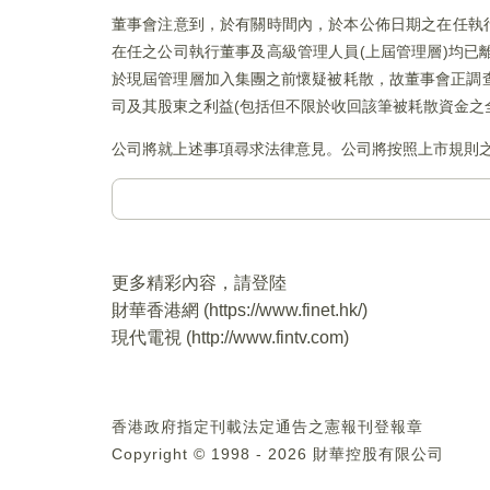
董事會注意到，於有關時間內，於本公佈日期之在任執
在任之公司執行董事及高級管理人員(上屆管理層)均
於現屆管理層加入集團之前懷疑被耗散，故董事會正調
司及其股東之利益(包括但不限於收回該筆被耗散資金之
公司將就上述事項尋求法律意見。公司將按照上市規則
更多精彩內容，請登陸
財華香港網 (
https://www.finet.hk/
)
現代電視 (
http://www.fintv.com
)
香港政府指定刊載法定通告之憲報刊登報章
Copyright © 1998 - 2026 財華控股有限公司