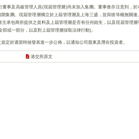
行董事及高級管理人員(現屆管理層)尚未加入集團。董事會亦注意到，於
已離開集團。現屆管理層獨立於上屆管理層及上海三盛，並與彼等概無關連
查主承包商所提供之資料及上屆管理層是否有任何錯失，以及現屆管理層
全部或一部分，以及對上屆管理層採取法律行動)。
之規定於適當時候發表進一步公佈，以通知公司股東及潛在投資者。
港交所原文