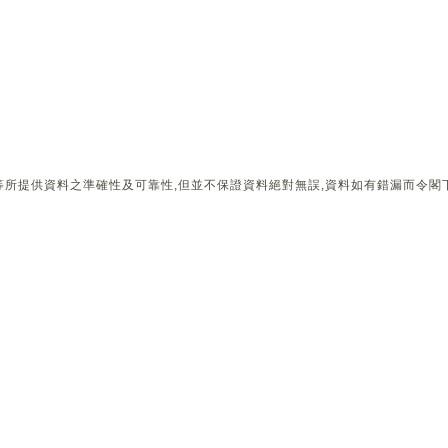
所提供資料之準確性及可靠性,但並不保證資料絕對無誤,資料如有錯漏而令閣