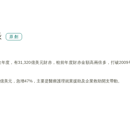
錄
原創
度，有31,320億美元財赤，較前年度財赤金額高兩倍多，打破2009年
500億美元，急增47%，主要是醫療護理就業援助及企業救助開支帶動。