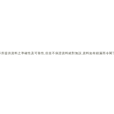
所提供資料之準確性及可靠性,但並不保證資料絕對無誤,資料如有錯漏而令閣