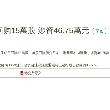
回购15萬股 涉資46.75萬元
原創
0月15日回購15萬股，每股回購價介乎3.11港元至3.13港元，涉資46.75
目为896萬股，佔於普通決議案通過時已發行股份數目的0.45%。
港交所原文