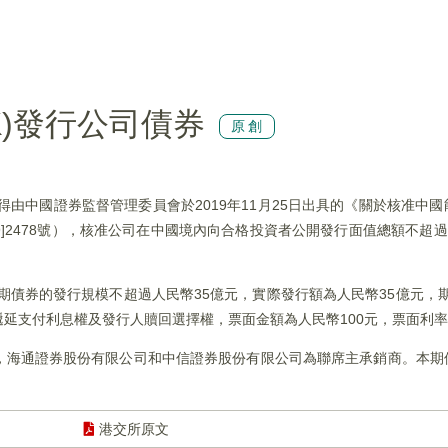
HK)發行公司債券
原創
已獲得由中國證券監督管理委員會於2019年11月25日出具的《關於核准中
9]2478號），核准公司在中國境內向合格投資者公開發行面值總額不超過
期債券的發行規模不超過人民幣35億元，實際發行額為人民幣35億元，期
支付利息權及發行人贖回選擇權，票面金額為人民幣100元，票面利率為
，海通證券股份有限公司和中信證券股份有限公司為聯席主承銷商。本期
港交所原文