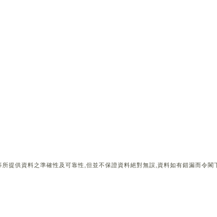
所提供資料之準確性及可靠性,但並不保證資料絕對無誤,資料如有錯漏而令閣