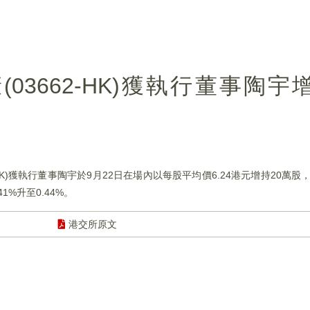
3662-HK)獲執行董事陶宇
K)獲執行董事陶宇於9月22日在場內以每股平均價6.24港元增持20萬股，
1%升至0.44%。
港交所原文