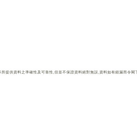
所提供資料之準確性及可靠性,但並不保證資料絕對無誤,資料如有錯漏而令閣