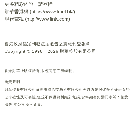
更多精彩內容，請登陸
財華香港網 (
https://www.finet.hk/
)
現代電視 (
http://www.fintv.com
)
香港政府指定刊載法定通告之憲報刊登報章
Copyright © 1998 - 2026 財華控股有限公司
香港財華社版權所有,未經同意不得轉載。
免責聲明：
財華控股有限公司及香港聯合交易所有限公司將盡力確保彼等所提供資料
之準確性及可靠性,但並不保證資料絕對無誤,資料如有錯漏而令閣下蒙受
損失,本公司概不負責。