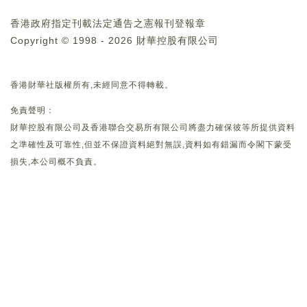
香港政府指定刊載法定通告之憲報刊登報章
Copyright © 1998 - 2026 財華控股有限公司
香港財華社版權所有,未經同意不得轉載。
免責聲明：
財華控股有限公司及香港聯合交易所有限公司將盡力確保彼等所提供資料
之準確性及可靠性,但並不保證資料絕對無誤,資料如有錯漏而令閣下蒙受
損失,本公司概不負責。