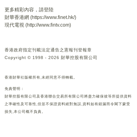
更多精彩內容，請登陸
財華香港網 (
https://www.finet.hk/
)
現代電視 (
http://www.fintv.com
)
香港政府指定刊載法定通告之憲報刊登報章
Copyright © 1998 - 2026 財華控股有限公司
香港財華社版權所有,未經同意不得轉載。
免責聲明：
財華控股有限公司及香港聯合交易所有限公司將盡力確保彼等所提供資料
之準確性及可靠性,但並不保證資料絕對無誤,資料如有錯漏而令閣下蒙受
損失,本公司概不負責。